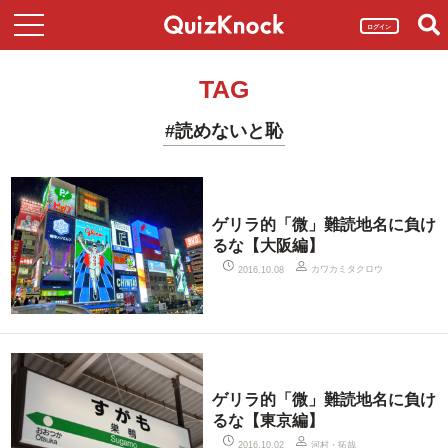
ログイン
TAG
#読めないと恥
ゲリラ的「微」難読地名に負け
るな【大阪編】
カワカミタクロウ
2016.10.08
ゲリラ的「微」難読地名に負け
るな【東京編】
河村・拓哉
2016.10.02