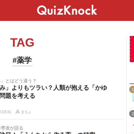
スペシャル
ライフ
ことば
カルチャー
TAG
#薬学
み」とはどう違う？
み」よりもツラい？人類が抱える「かゆ
1
問題を考える
6.03.31
まちょ
2
学専攻が語る