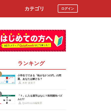
カテゴリ
ログイン
社会
スポーツ
時事ニュース
特集
ランキング
小学生でできる「転がる2つの円」の問
題、あなたは解ける？
木村 真実子
「？」に入る漢字はなに？和同開珎パズ
ル177
QuizKnock編集部