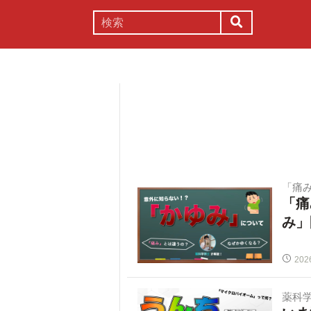
謎解き
コラム
常識
理系
「痛
「痛
み」
202
薬科