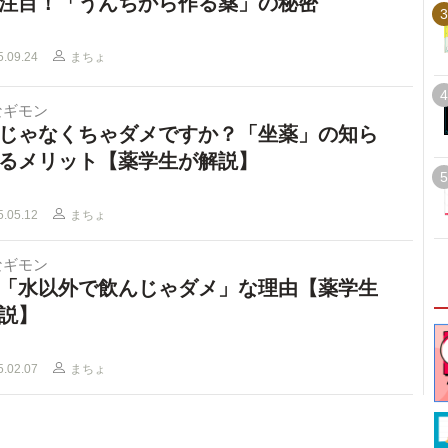
注目！「うんちから作る薬」の秘密
3
5.09.24
まちょ
4
なギモン
じゃなくちゃダメですか？「坐薬」の知ら
るメリット【薬学生が解説】
5
5.05.12
まちょ
なギモン
「水以外で飲んじゃダメ」な理由【薬学生
説】
5.02.07
まちょ