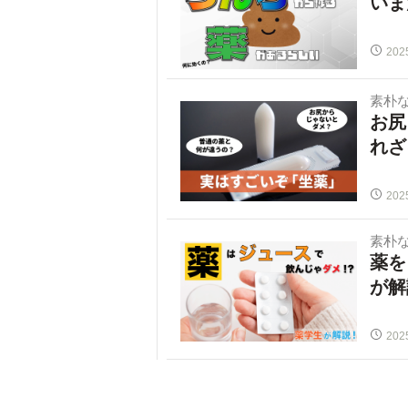
いま
202
素朴
お尻
れざ
202
素朴
薬を
が解
202