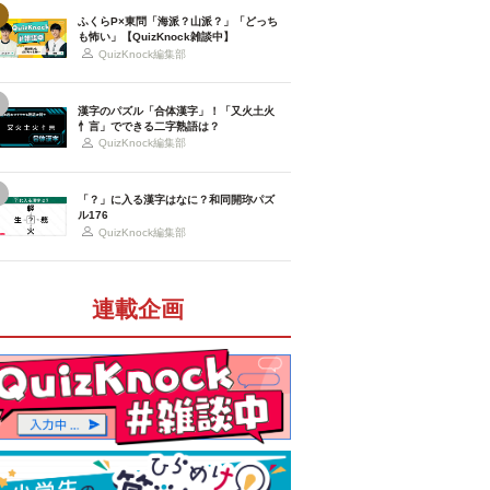
ふくらP×東問「海派？山派？」「どっち
も怖い」【QuizKnock雑談中】
QuizKnock編集部
漢字のパズル「合体漢字」！「又火土火
忄言」でできる二字熟語は？
QuizKnock編集部
「？」に入る漢字はなに？和同開珎パズ
ル176
QuizKnock編集部
連載企画