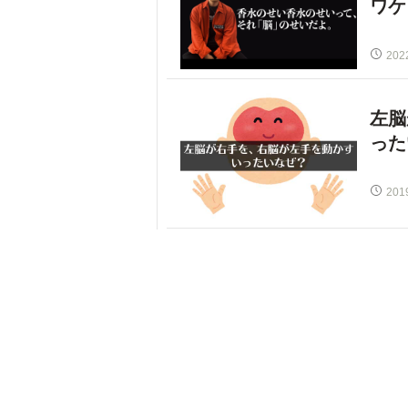
ワケ
202
左脳
った
201