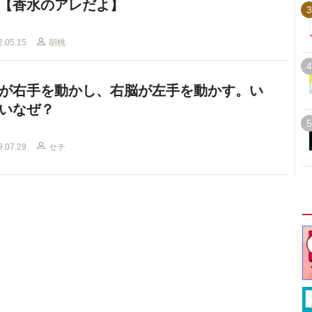
【香水のアレだよ】
3
2.05.15
胡桃
4
が右手を動かし、右脳が左手を動かす。い
いなぜ？
5
9.07.29
セチ