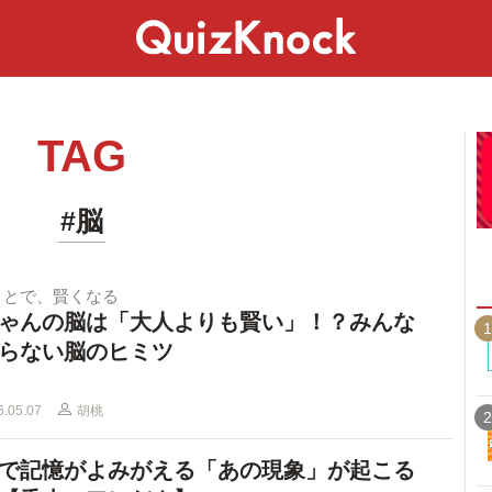
スペシャル
ライフ
ことば
カルチャー
TAG
#脳
ことで、賢くなる
ゃんの脳は「大人よりも賢い」！？みんな
1
らない脳のヒミツ
6.05.07
胡桃
2
で記憶がよみがえる「あの現象」が起こる