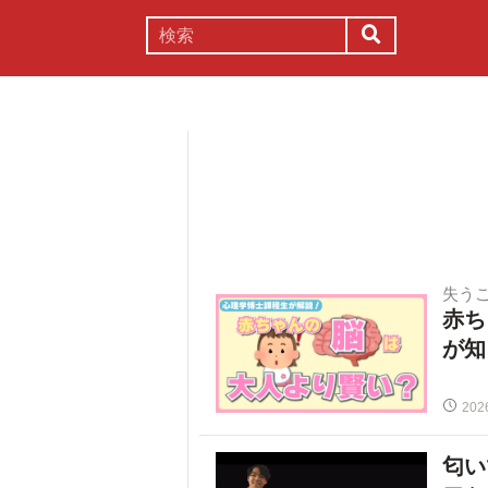
謎解き
コラム
常識
理系
失う
赤ち
が知
202
匂い