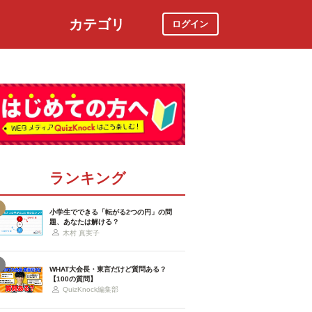
カテゴリ
ログイン
社会
スポーツ
時事ニュース
特集
ランキング
小学生でできる「転がる2つの円」の問
題、あなたは解ける？
木村 真実子
WHAT大会長・東言だけど質問ある？
【100の質問】
QuizKnock編集部