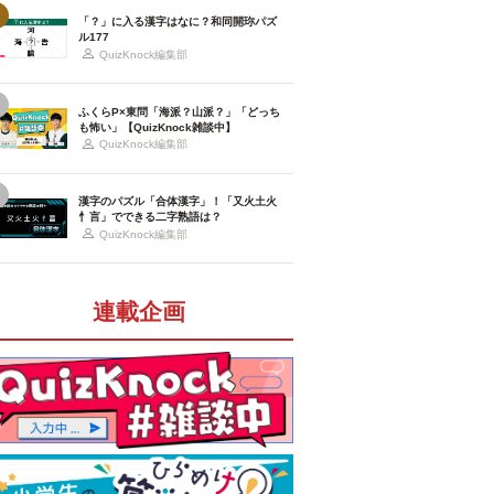
「？」に入る漢字はなに？和同開珎パズ
ル177
QuizKnock編集部
ふくらP×東問「海派？山派？」「どっち
も怖い」【QuizKnock雑談中】
QuizKnock編集部
漢字のパズル「合体漢字」！「又火土火
忄言」でできる二字熟語は？
QuizKnock編集部
連載企画