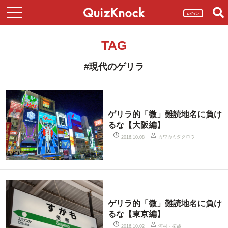
ログイン
TAG
#現代のゲリラ
ゲリラ的「微」難読地名に負け
るな【大阪編】
カワカミタクロウ
2016.10.08
ゲリラ的「微」難読地名に負け
るな【東京編】
河村・拓哉
2016.10.02