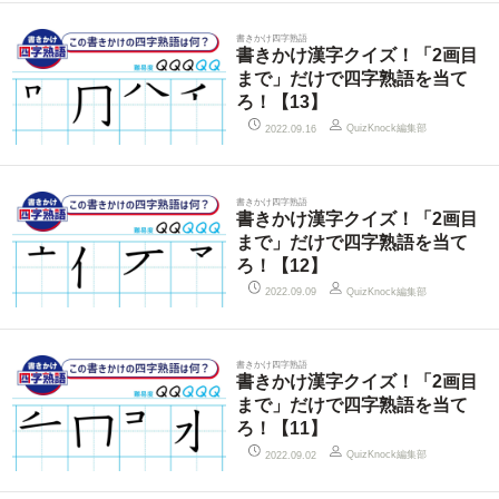
書きかけ四字熟語
書きかけ漢字クイズ！「2画目
まで」だけで四字熟語を当て
ろ！【13】
QuizKnock編集部
2022.09.16
書きかけ四字熟語
書きかけ漢字クイズ！「2画目
まで」だけで四字熟語を当て
ろ！【12】
QuizKnock編集部
2022.09.09
書きかけ四字熟語
書きかけ漢字クイズ！「2画目
まで」だけで四字熟語を当て
ろ！【11】
QuizKnock編集部
2022.09.02