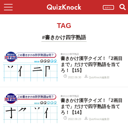
ログイン
TAG
#書きかけ四字熟語
書きかけ四字熟語
書きかけ漢字クイズ！「2画目
まで」だけで四字熟語を当て
ろ！【15】
QuizKnock編集部
2022.09.30
書きかけ四字熟語
書きかけ漢字クイズ！「2画目
まで」だけで四字熟語を当て
ろ！【14】
QuizKnock編集部
2022.09.23