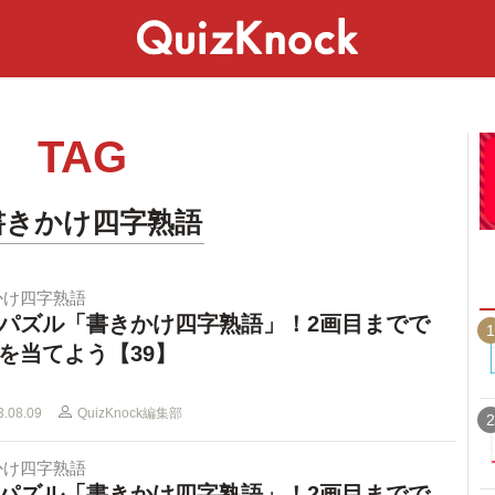
スペシャル
ライフ
ことば
カルチャー
TAG
書きかけ四字熟語
かけ四字熟語
パズル「書きかけ四字熟語」！2画目までで
1
を当てよう【39】
3.08.09
QuizKnock編集部
2
かけ四字熟語
パズル「書きかけ四字熟語」！2画目までで