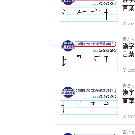
言葉
202
書き
漢字
言葉
202
書き
漢字
言葉
202
書き