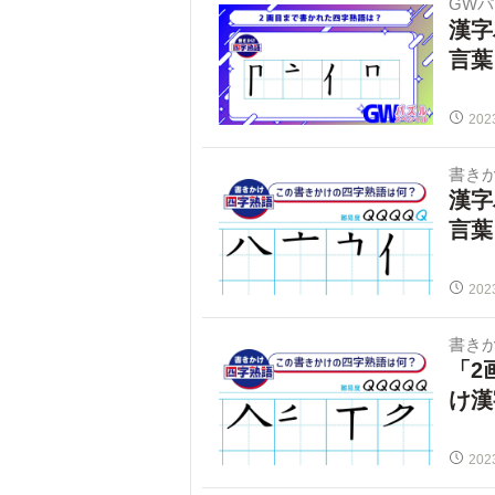
GW
漢字
言葉
202
書き
漢字
言葉
202
書き
「2
け漢
202