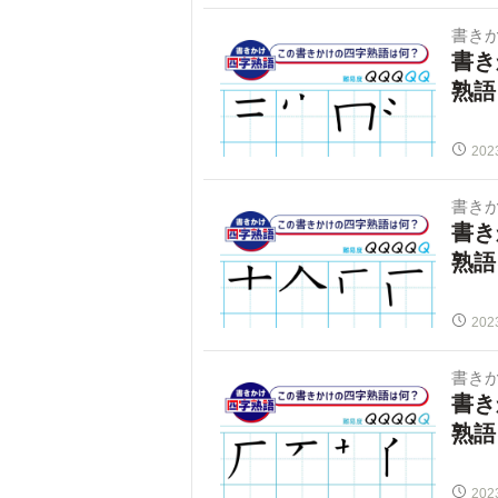
書き
書き
熟語
202
書き
書き
熟語
202
書き
書き
熟語
202