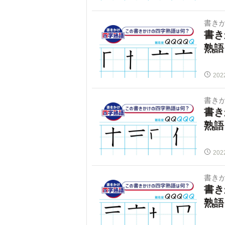
書き
書き
熟語
202
書き
書き
熟語
202
書き
書き
熟語