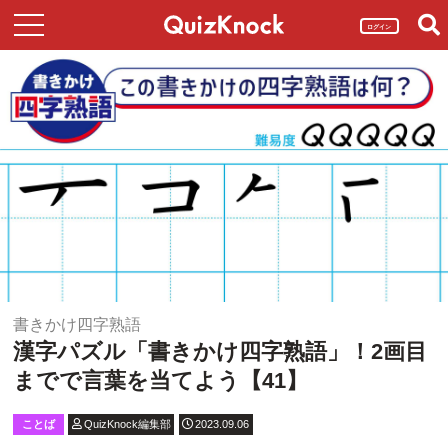
ログイン
書きかけ四字熟語
漢字パズル「書きかけ四字熟語」！2画目
までで言葉を当てよう【41】
ことば
QuizKnock編集部
2023.09.06