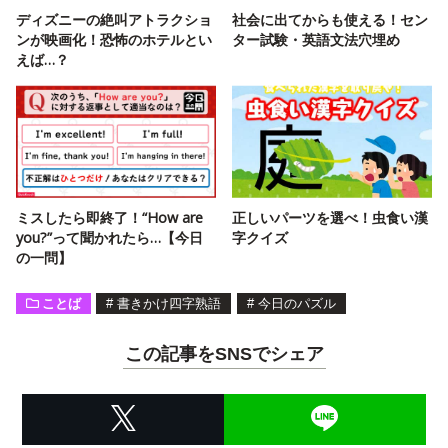
ディズニーの絶叫アトラクショ
社会に出てからも使える！セン
ンが映画化！恐怖のホテルとい
ター試験・英語文法穴埋め
えば…？
ミスしたら即終了！“How are
正しいパーツを選べ！虫食い漢
you?”って聞かれたら…【今日
字クイズ
の一問】
ことば
#
書きかけ四字熟語
#
今日のパズル
この記事をSNSでシェア