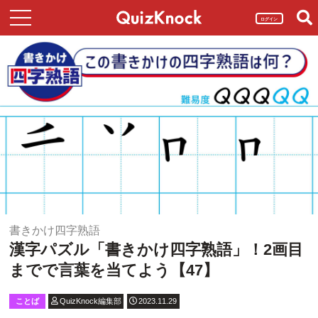
ログイン
書きかけ四字熟語
漢字パズル「書きかけ四字熟語」！2画目
までで言葉を当てよう【47】
ことば
QuizKnock編集部
2023.11.29