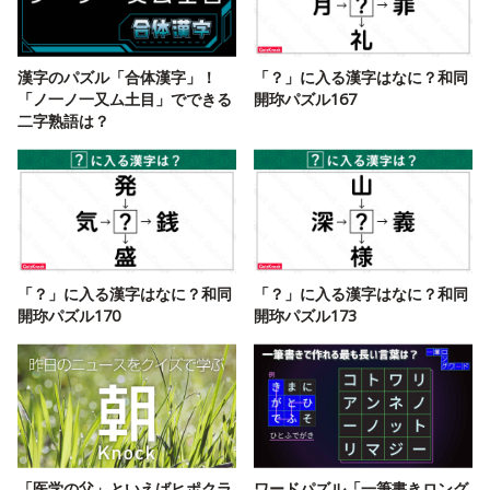
漢字のパズル「合体漢字」！
「？」に入る漢字はなに？和同
「ノ一ノ一又ム土目」でできる
開珎パズル167
二字熟語は？
「？」に入る漢字はなに？和同
「？」に入る漢字はなに？和同
開珎パズル170
開珎パズル173
「医学の父」といえばヒポクラ
ワードパズル「一筆書きロング