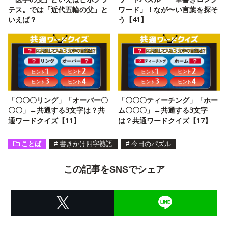
テス。では「近代五輪の父」と
ワード」！なが〜い言葉を探そ
いえば？
う【41】
「〇〇〇リング」「オーバー〇
「〇〇〇ティーチング」「ホー
〇〇」←共通する3文字は？共
ム〇〇〇」←共通する3文字
通ワードクイズ【11】
は？共通ワードクイズ【17】
ことば
#
書きかけ四字熟語
#
今日のパズル
この記事をSNSでシェア