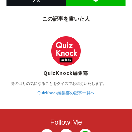
この記事を書いた人
QuizKnock編集部
身の回りの気になることをクイズでお伝えいたします。
QuizKnock編集部の記事一覧へ
Follow Me