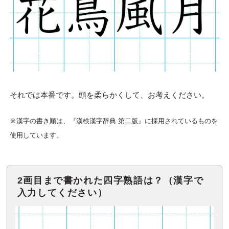
それでは本番です。頭を柔らかくして、お考えください。
※漢字の書き順は、『漢検漢字辞典 第二版』に採用されているものを
使用しています。
2画目まで書かれた四字熟語は？（漢字で
入力してください）