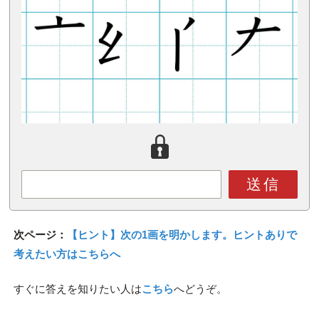
送信
次ページ：
【ヒント】次の1画を明かします。ヒントありで
考えたい方はこちらへ
すぐに答えを知りたい人は
こちら
へどうぞ。