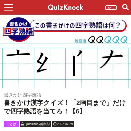
ログイン
書きかけ四字熟語
書きかけ漢字クイズ！「2画目まで」だけ
で四字熟語を当てろ！【6】
ことば
QuizKnock編集部
2022.07.29