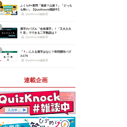
ふくらP×東問「海派？山派？」「どっち
も怖い」【QuizKnock雑談中】
QuizKnock編集部
漢字のパズル「合体漢字」！「又火土火
忄言」でできる二字熟語は？
QuizKnock編集部
「？」に入る漢字はなに？和同開珎パズ
ル176
QuizKnock編集部
連載企画