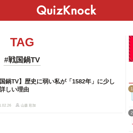
スペシャル
ライフ
ことば
カルチャー
TAG
#戦国鍋TV
国鍋TV】歴史に弱い私が「1582年」に少し
詳しい理由
1
1.02.26
山森 彩加
2