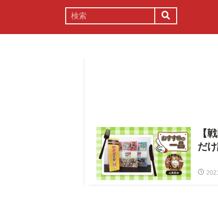
謎解き
コラム
常識
理系
【戦
だけ
202