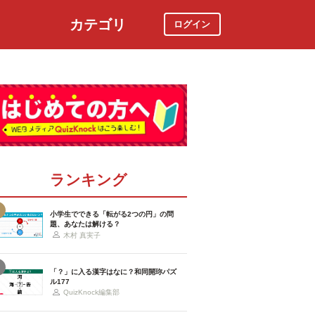
カテゴリ
ログイン
社会
スポーツ
時事ニュース
特集
ランキング
小学生でできる「転がる2つの円」の問
題、あなたは解ける？
木村 真実子
「？」に入る漢字はなに？和同開珎パズ
ル177
QuizKnock編集部