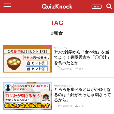
ログイン
TAG
#和食
3ヒントクイズ
3つの雑学から「食べ物」を当
てよう！豊臣秀吉も「〇〇汁」
を食べたとか
綾香
2025.07.17
対処法も紹介します
とろろを食べると口がかゆくな
るのは「針がめっちゃ刺さって
るから」
ハル
2023.08.01