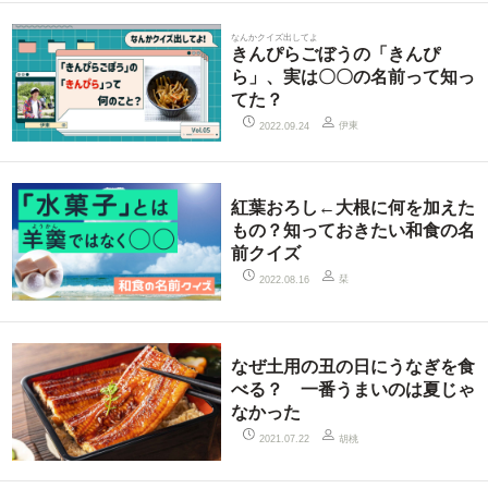
なんかクイズ出してよ
きんぴらごぼうの「きんぴ
ら」、実は〇〇の名前って知っ
てた？
伊東
2022.09.24
紅葉おろし←大根に何を加えた
もの？知っておきたい和食の名
前クイズ
栞
2022.08.16
なぜ土用の丑の日にうなぎを食
べる？ 一番うまいのは夏じゃ
なかった
胡桃
2021.07.22