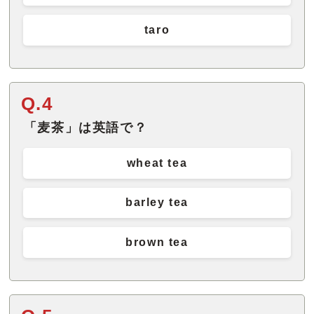
taro
Q.4
「麦茶」は英語で？
wheat tea
barley tea
brown tea