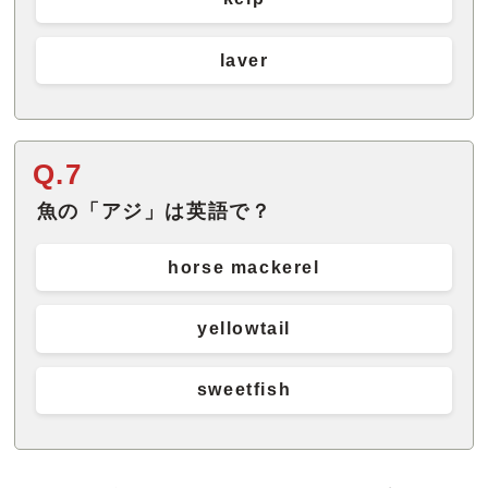
laver
Q.7
魚の「アジ」は英語で？
horse mackerel
yellowtail
sweetfish