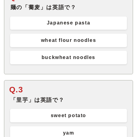
麺の「蕎麦」は英語で？
Japanese pasta
wheat flour noodles
buckwheat noodles
Q.3
「里芋」は英語で？
sweet potato
yam