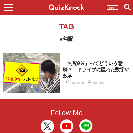
ログイン
TAG
#勾配
「勾配9％」ってどういう意
味？ ドライブに隠れた数字や
数学
鶴崎 修功
2017.05.01
Follow Me