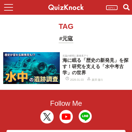
ログイン
TAG
#元寇
元寇の研究に新発見アリ
海に眠る「歴史の新発見」を探
す！研究を支える「水中考古
学」の世界
廣澤 陽斗
2026.01.03
Follow Me