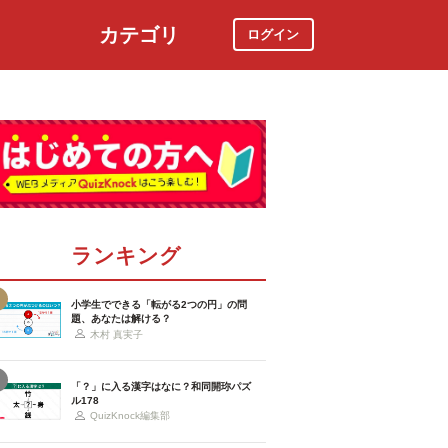
カテゴリ
ログイン
社会
スポーツ
時事ニュース
特集
ランキング
小学生でできる「転がる2つの円」の問
題、あなたは解ける？
木村 真実子
「？」に入る漢字はなに？和同開珎パズ
ル178
QuizKnock編集部