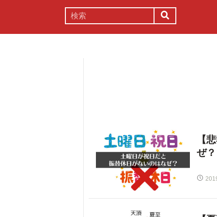
謎解き
コラム
常識
理系
【悲
ぜ？
201