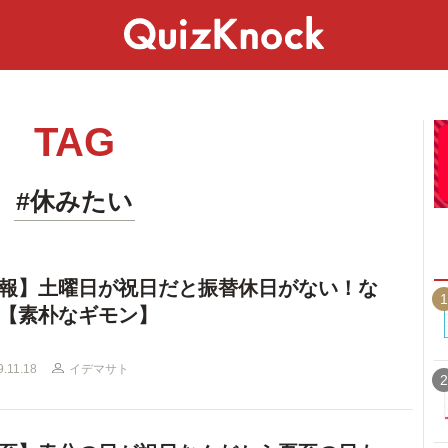
スペシャル
ライフ
ことば
カルチャー
TAG
#休みたい
報】土曜日が祝日だと振替休日がない！な
1
【素朴なギモン】
9.11.18
イデマサト
2