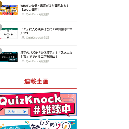
WHAT大会長・東言だけど質問ある？
【100の質問】
QuizKnock編集部
「？」に入る漢字はなに？和同開珎パズ
ル177
QuizKnock編集部
漢字のパズル「合体漢字」！「又火土火
忄言」でできる二字熟語は？
QuizKnock編集部
連載企画