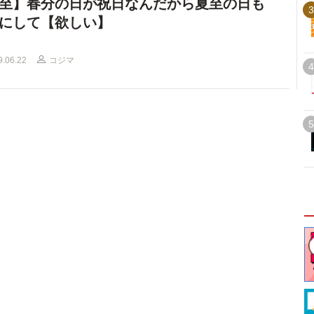
至】春分の日が祝日なんだから夏至の日も
3
にして【欲しい】
9.06.22
コジマ
4
5