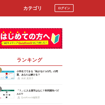
カテゴリ
ログイン
社会
スポーツ
時事ニュース
特集
ランキング
小学生でできる「転がる2つの円」の問
題、あなたは解ける？
木村 真実子
「？」に入る漢字はなに？和同開珎パズ
ル177
QuizKnock編集部