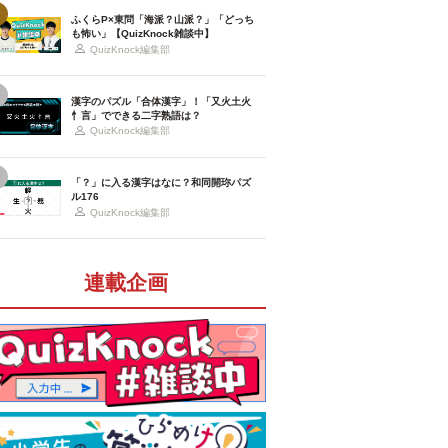
ふくらP×東問「海派？山派？」「どっち
も怖い」【QuizKnock雑談中】
QuizKnock編集部
漢字のパズル「合体漢字」！「又火土火
忄言」でできる二字熟語は？
QuizKnock編集部
「？」に入る漢字はなに？和同開珎パズ
ル176
QuizKnock編集部
連載企画