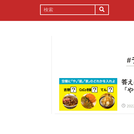
謎解き
コラム
常識
理系
答え
「や
202