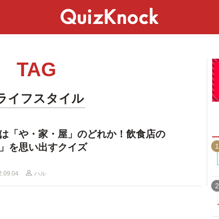
スペシャル
ライフ
ことば
カルチャー
TAG
#ライフスタイル
は「や・家・屋」のどれか！飲食店の
」を思い出すクイズ
1
2.09.04
ハル
2