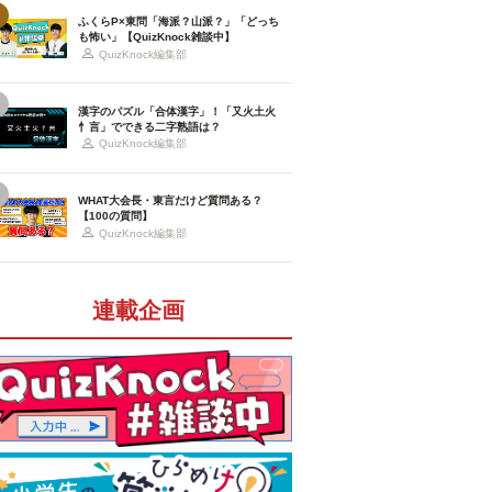
ふくらP×東問「海派？山派？」「どっち
も怖い」【QuizKnock雑談中】
QuizKnock編集部
漢字のパズル「合体漢字」！「又火土火
忄言」でできる二字熟語は？
QuizKnock編集部
WHAT大会長・東言だけど質問ある？
【100の質問】
QuizKnock編集部
連載企画