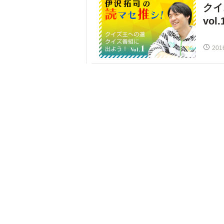
クイ
vo
201