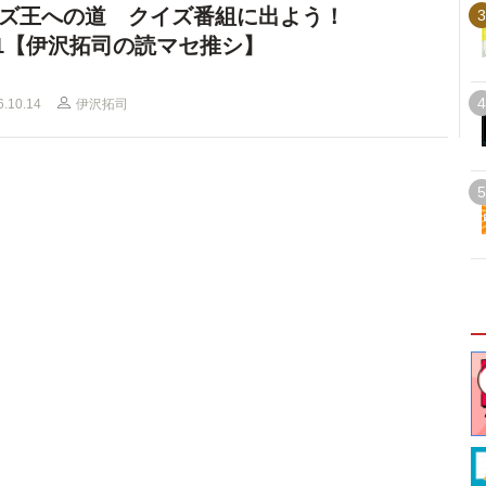
ズ王への道 クイズ番組に出よう！
3
l.1【伊沢拓司の読マセ推シ】
4
6.10.14
伊沢拓司
5