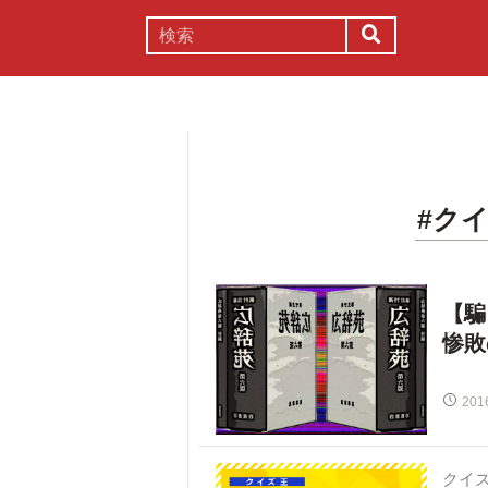
謎解き
コラム
常識
理系
#クイ
【騙
惨敗
201
クイ