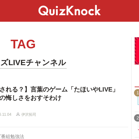
スペシャル
ライフ
ことば
カルチャー
TAG
ズLIVEチャンネル
される？】言葉のゲーム「たほいやLIVE」
1
の悔しさをおすそわけ
6.11.04
伊沢拓司
2
ズ番組勉強法