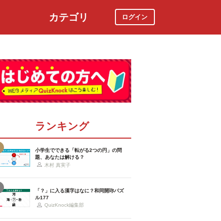
カテゴリ
ログイン
社会
スポーツ
時事ニュース
特集
ランキング
小学生でできる「転がる2つの円」の問
題、あなたは解ける？
木村 真実子
「？」に入る漢字はなに？和同開珎パズ
ル177
QuizKnock編集部