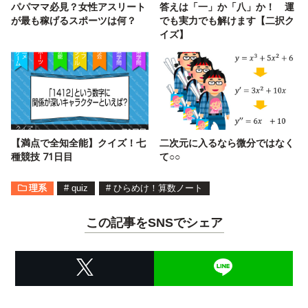
パパママ必見？女性アスリート
答えは「一」か「八」か！ 運
が最も稼げるスポーツは何？
でも実力でも解けます【二択ク
イズ】
【満点で全知全能】クイズ！七
二次元に入るなら微分ではなく
種競技 71日目
て○○
理系
#
quiz
#
ひらめけ！算数ノート
この記事をSNSでシェア