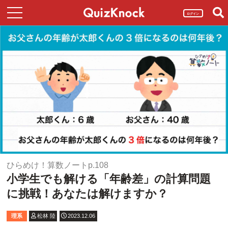
ログイン
ひらめけ！算数ノートp.108
小学生でも解ける「年齢差」の計算問題
に挑戦！あなたは解けますか？
理系
松林 陸
2023.12.06