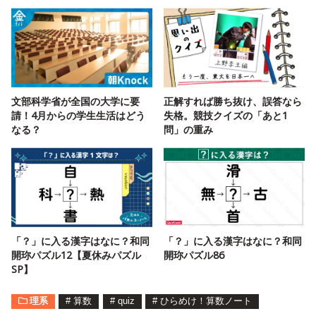
文部科学省が全国の大学に要
正解すれば勝ち抜け、誤答なら
請！4月からの学生生活はどう
失格。競技クイズの「あと1
なる？
問」の重み
「？」に入る漢字はなに？和同
「？」に入る漢字はなに？和同
開珎パズル12【夏休みパズル
開珎パズル86
SP】
理系
#
算数
#
quiz
#
ひらめけ！算数ノート