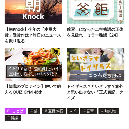
【朝Knock】今年の「本屋大
鏡写しになった二字熟語の正体
賞」受賞作は？昨日のニュース
を見破れ！ミラー熟語【24】
を振り返る
【知識のプロテイン】解いて鍛
トイザらス？といざラす？意外
えるQUIZ GYM 45th
と思い出せない「正式表記」ク
イズ
ことば
#
猫
#
夏目漱石
#
K
#
吾輩
#
無鉄砲
#
博識