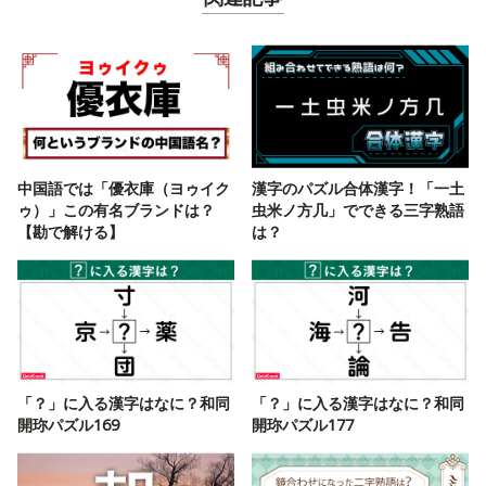
中国語では「優衣庫（ヨゥイク
漢字のパズル合体漢字！「一土
ゥ）」この有名ブランドは？
虫米ノ方几」でできる三字熟語
【勘で解ける】
は？
「？」に入る漢字はなに？和同
「？」に入る漢字はなに？和同
開珎パズル169
開珎パズル177