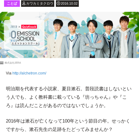
ことば
カワカミタクロウ
2016.10.02
PR
株式会社JERA
Via
http://alchetron.com/
明治期を代表する小説家、夏目漱石。普段読書はしないとい
う人でも、よく教科書に載っている『坊っちゃん』や『こゝ
ろ』は読んだことがあるのではないでしょうか。
2016年は漱石が亡くなって100年という節目の年。せっかく
ですから、漱石先生の足跡をたどってみませんか？