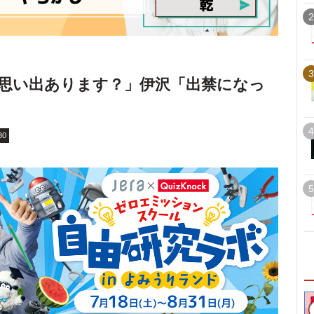
2
3
思い出あります？」伊沢「出禁になっ
4
30
5