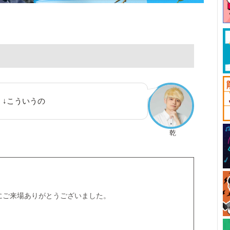
、↓こういうの
乾
ce』にご来場ありがとうございました。