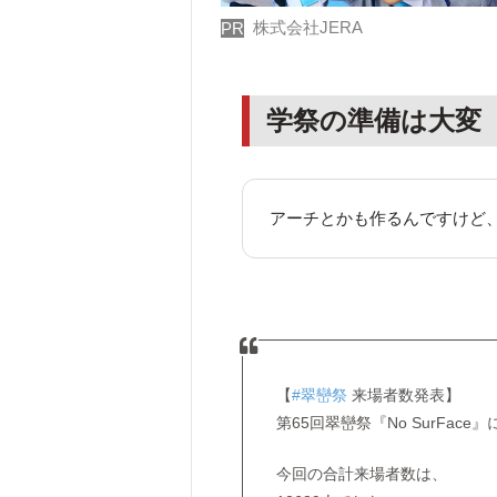
株式会社JERA
PR
学祭の準備は大変
アーチとかも作るんですけど
【
#翠巒祭
来場者数発表】
第65回翠巒祭『No SurFa
今回の合計来場者数は、