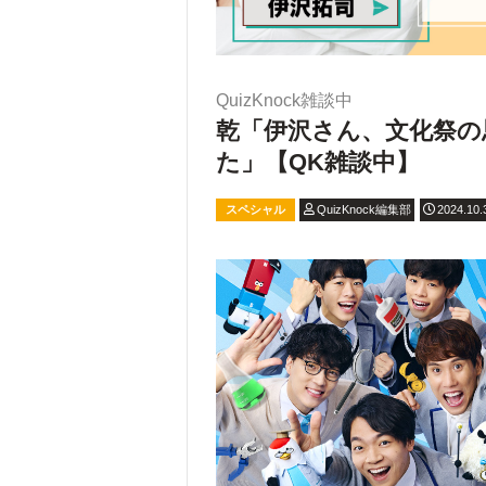
QuizKnock雑談中
乾「伊沢さん、文化祭の
た」【QK雑談中】
スペシャル
QuizKnock編集部
2024.10.