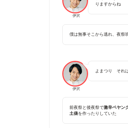
りますからね
伊沢
僕は無事そこから逃れ、夜祭
よまつり それ
伊沢
前夜祭と後夜祭で
激辛ペヤン
土俵
を作ったりしていた