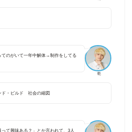
ってのがいて一年中解体→制作をしてる
乾
ンド・ビルド 社会の縮図
員って興味ある？」とか言われて、3人