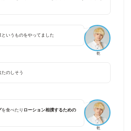
班というものをやってました
乾
はたのしそう
グ
を食べたり
ローション相撲するための
乾