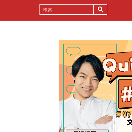
謎解き
コラム
常識
理系