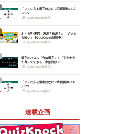
「？」に入る漢字はなに？和同開珎パズ
ル177
QuizKnock編集部
ふくらP×東問「海派？山派？」「どっち
も怖い」【QuizKnock雑談中】
QuizKnock編集部
漢字のパズル「合体漢字」！「又火土火
忄言」でできる二字熟語は？
QuizKnock編集部
「？」に入る漢字はなに？和同開珎パズ
ル176
QuizKnock編集部
連載企画