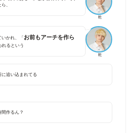
たら、
乾
お前もアーチを作ら
ていかれ、「
われるという
乾
所に追い込まれてる
時間作るん？