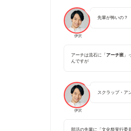
先輩が怖いの？
伊沢
アーチは流石に「
アーチ班
」
んですが
スクラップ・ア
伊沢
部活の先輩に「文化祭実行委