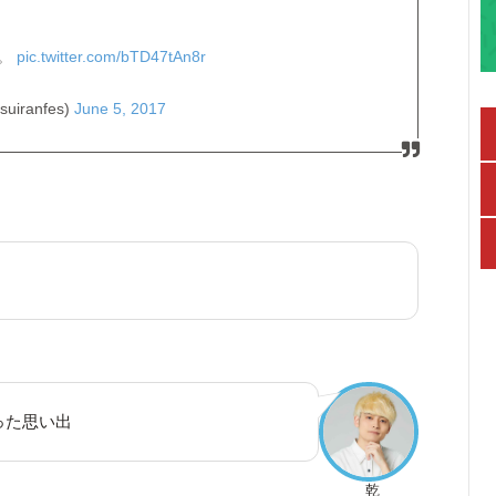
た。
pic.twitter.com/bTD47tAn8r
ranfes)
June 5, 2017
った思い出
乾