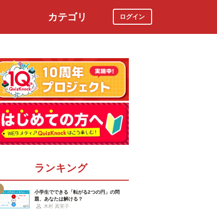
カテゴリ
ログイン
社会
スポーツ
時事ニュース
特集
ランキング
小学生でできる「転がる2つの円」の問
題、あなたは解ける？
木村 真実子