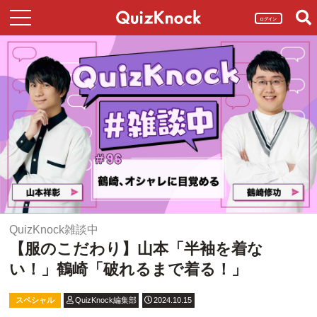
ログイン
QuizKnock雑談中
【服のこだわり】山本「半袖を着な
い！」鶴崎「破れるまで着る！」
スペシャル
QuizKnock編集部
2024.10.15