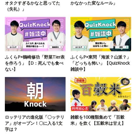
オタクすぎるかなと思ってた
かなかった変なルール」
（失礼）」
ふくらP×鶴崎修功「野菜Tier表
ふくらP×東問「海派？山派？」
を作ろう」【D：死んでも食べ
「どっちも怖い」【QuizKnock
ない】
雑談中】
ロッテリアの進化版「〇ッテリ
雑穀を100種類集めて「百穀
ア」がオープン！〇に入る1文
米」を炊く【五穀米は甘え】
字は？