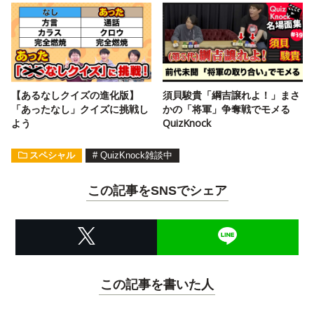
【あるなしクイズの進化版】
須貝駿貴「綱吉譲れよ！」まさ
「あったなし」クイズに挑戦し
かの「将軍」争奪戦でモメる
よう
QuizKnock
スペシャル
#
QuizKnock雑談中
この記事をSNSでシェア
この記事を書いた人