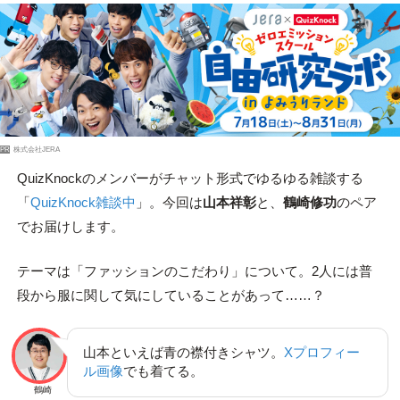
PR
株式会社JERA
QuizKnockのメンバーがチャット形式でゆるゆる雑談する
「
QuizKnock雑談中
」。今回は
山本祥彰
と、
鶴崎修功
のペア
でお届けします。
テーマは「ファッションのこだわり」について。2人には普
段から服に関して気にしていることがあって……？
山本といえば青の襟付きシャツ。
Xプロフィー
ル画像
でも着てる。
鶴崎