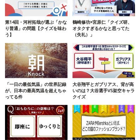
第14回・河村拓哉が選ぶ「かな
鶴崎修功×宮原仁「クイズ研、
り普通」の問題【クイズを味わ
オタクすぎるかなと思ってた
う】
（失礼）」
「一日の最低気温」の世界記録
大谷翔平とガブリアス、背が高
が、日本の最高気温を超えちゃ
いのは？大谷選手VS架空キャラ
ってる件
クイズ