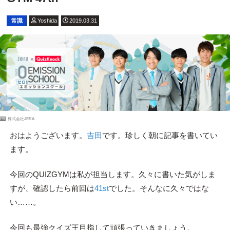
常識
Yoshida
2019.03.31
PR
株式会社JERA
おはようございます。
吉田
です。珍しく朝に記事を書いてい
ます。
今回のQUIZGYMは私が担当します。久々に書いた気がしま
すが、確認したら前回は
41st
でした。そんなに久々ではな
い……。
今回も最強クイズ王目指して頑張っていきましょう。