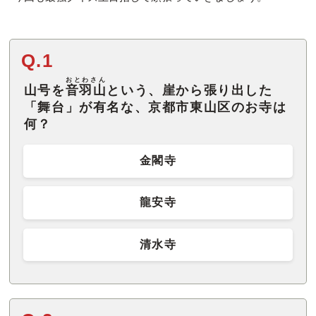
Q.1
おとわさん
山号を
音羽山
という、崖から張り出した
「舞台」が有名な、京都市東山区のお寺は
何？
金閣寺
龍安寺
清水寺