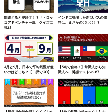
間違えると即終了！？「トロッ
インドに登場した新型バスの燃
コアドベンチャー風」クイズに
料は、まさかの〇〇〇！？
挑戦
4月と9月、日本で平均気温が低
【5点で合格！】常識人から知
いのはどっち？【二択でGO】
識人へ 博識テストvol.87
【満点で全知全能】クイズ！七
【3分で常識力チェック！】大