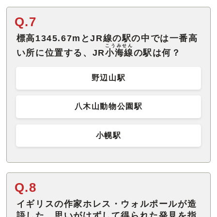
Q.7
標高1345.67mとJR線の駅の中では一番高
こうみせん
い所に位置する、JR
小海線
の駅は何？
野辺山駅
八木山動物公園駅
小幌駅
Q.8
イギリスの作家ホレス・ウォルポールが造
語した、思いがけずして得られた発見を指