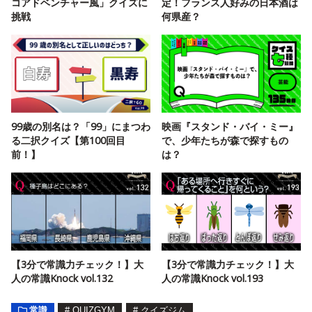
コアドベンチャー風」クイズに
定！フランス人好みの日本酒は
挑戦
何県産？
99歳の別名は？「99」にまつわ
映画『スタンド・バイ・ミー』
る二択クイズ【第100回目
で、少年たちが森で探すもの
前！】
は？
【3分で常識力チェック！】大
【3分で常識力チェック！】大
人の常識Knock vol.132
人の常識Knock vol.193
常識
#
QUIZGYM
#
クイズジム