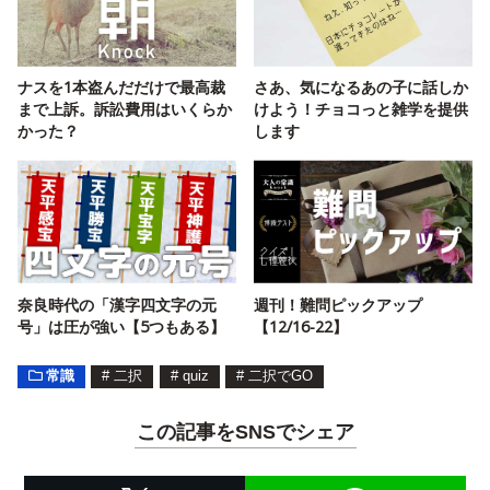
ナスを1本盗んだだけで最高裁
さあ、気になるあの子に話しか
まで上訴。訴訟費用はいくらか
けよう！チョコっと雑学を提供
かった？
します
奈良時代の「漢字四文字の元
週刊！難問ピックアップ
号」は圧が強い【5つもある】
【12/16-22】
常識
#
二択
#
quiz
#
二択でGO
この記事をSNSでシェア