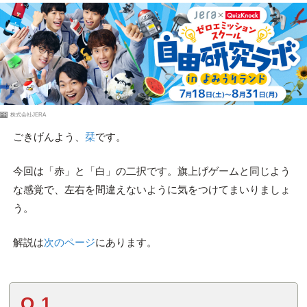
PR
株式会社JERA
ごきげんよう、
栞
です。
今回は「赤」と「白」の二択です。旗上げゲームと同じよう
な感覚で、左右を間違えないように気をつけてまいりましょ
う。
解説は
次のページ
にあります。
Q.1