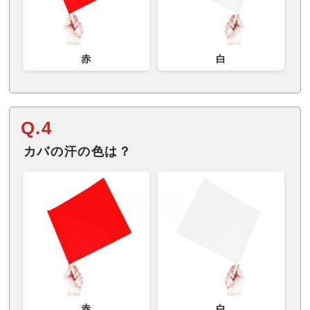
赤
白
Q.4
カバの汗の色は？
赤
白