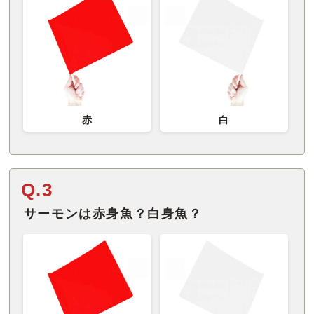
赤
白
Q.3
サーモンは赤身魚？白身魚？