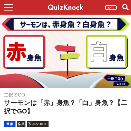
ログイン
二択でGO
サーモンは「赤」身魚？「白」身魚？【二
択でGO】
常識
栞
2022.10.03