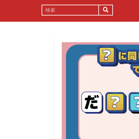
謎解き
コラム
常識
理系