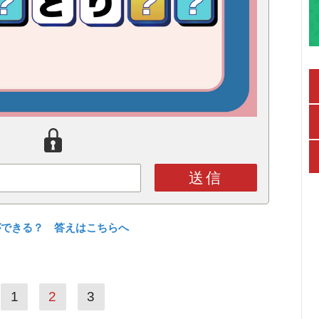
送信
ができる？ 答えはこちらへ
1
2
3