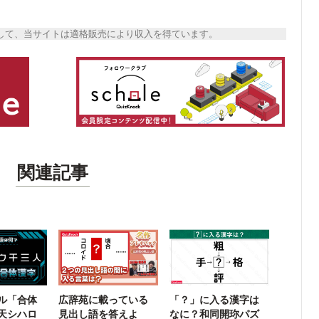
トとして、当サイトは適格販売により収入を得ています。
関連記事
ル「合体
広辞苑に載っている
「？」に入る漢字は
天シハロ
見出し語を答えよ
なに？和同開珎パズ