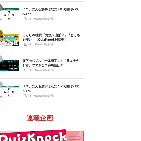
「？」に入る漢字はなに？和同開珎パズ
ル177
QuizKnock編集部
ふくらP×東問「海派？山派？」「どっち
も怖い」【QuizKnock雑談中】
QuizKnock編集部
漢字のパズル「合体漢字」！「又火土火
忄言」でできる二字熟語は？
QuizKnock編集部
「？」に入る漢字はなに？和同開珎パズ
ル176
QuizKnock編集部
連載企画