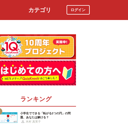
カテゴリ
ログイン
社会
スポーツ
時事ニュース
特集
ランキング
小学生でできる「転がる2つの円」の問
題、あなたは解ける？
木村 真実子