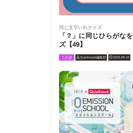
同じ文字いれクイズ
「？」に同じひらがなを
ズ【49】
ことば
QuizKnock編集部
2025.09.18