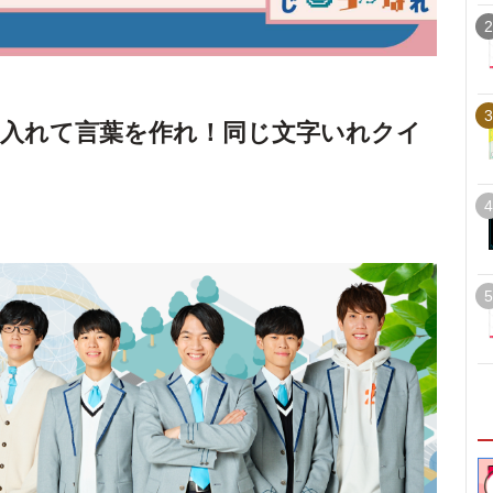
2
3
入れて言葉を作れ！同じ文字いれクイ
4
5