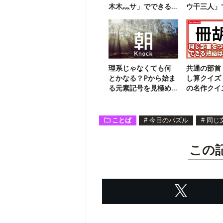
木木灬サ」でできる
ウ干三人」
三字熟語は？
二字熟語は
理系じゃなくても何
共通の部首
とかなる？Pから始ま
し算クイズ
る元素記号を見極め
の名作クイ
よう！
ことば
#
今日のパズル
#
同じ
この