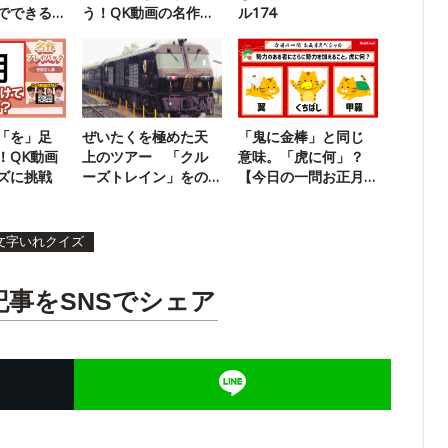
でできる
う！QK動画の名作ク
ル174
？
イズに挑戦
「を」足
ぜいたくを極めた天
「鬼に金棒」と同じ
！QK動画
上のツアー 「クル
意味。「虎に何」？
ズに挑戦
ーズトレイン」をの
【今日の一問お正月
ぞく
SP】
文字いれクイズ
記事をSNSでシェア