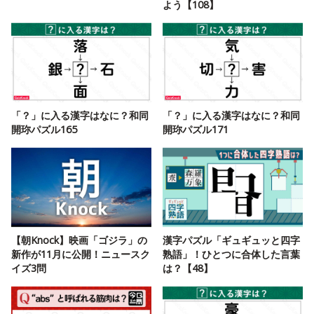
よう【108】
「？」に入る漢字はなに？和同
「？」に入る漢字はなに？和同
開珎パズル165
開珎パズル171
【朝Knock】映画「ゴジラ」の
漢字パズル「ギュギュッと四字
新作が11月に公開！ニュースク
熟語」！ひとつに合体した言葉
イズ3問
は？【48】