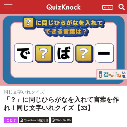
ログイン
同じ文字いれクイズ
「？」に同じひらがなを入れて言葉を作
れ！同じ文字いれクイズ【33】
ことば
QuizKnock編集部
2025.02.06