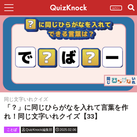
ログイン
同じ文字いれクイズ
「？」に同じひらがなを入れて言葉を作
れ！同じ文字いれクイズ【33】
ことば
QuizKnock編集部
2025.02.06