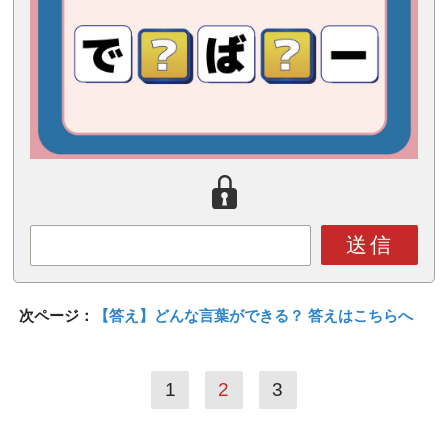
送信
次ページ：
【答え】どんな言葉ができる？ 答えはこちらへ
1
2
3