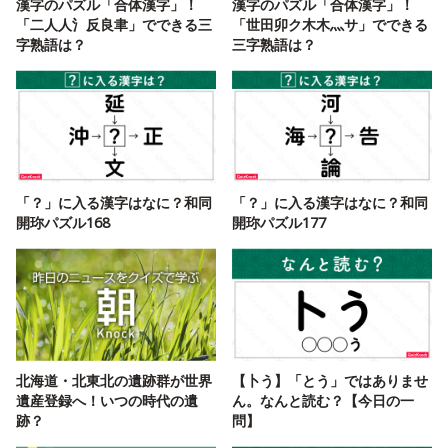
漢字のパズル「合体漢字」！
漢字のパズル「合体漢字」！
「二人人氵反良聿」でできる三
「世田卯ク木木灬サ」でできる
字熟語は？
三字熟語は？
「？」に入る漢字はなに？和同
「？」に入る漢字はなに？和同
開珎パズル168
開珎パズル177
北海道・北東北の遺跡群が世界
【卜う】「とう」ではありませ
遺産登録へ！いつの時代の遺
ん。なんと読む？【今日の一
跡？
問】