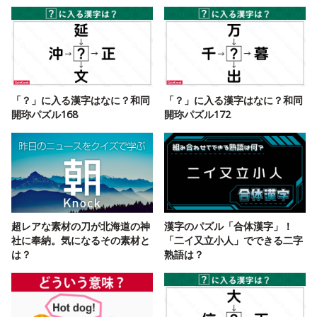
「？」に入る漢字はなに？和同
「？」に入る漢字はなに？和同
開珎パズル168
開珎パズル172
超レアな素材の刀が北海道の神
漢字のパズル「合体漢字」！
社に奉納。気になるその素材と
「二イ又立小人」でできる二字
は？
熟語は？