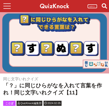
ログイン
同じ文字いれクイズ
「？」に同じひらがなを入れて言葉を作
れ！同じ文字いれクイズ【11】
ことば
QuizKnock編集部
2024.02.05