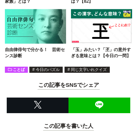
家族」とは？
は？【82】
自由律俳句で分かる！ 芸術セ
「玉」みたい？「玊」の意外す
ンス診断
ぎる意味とは？【今日の一問】
ことば
#
今日のパズル
#
同じ文字いれクイズ
この記事をSNSでシェア
この記事を書いた人