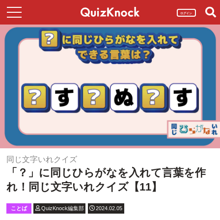
ログイン
同じ文字いれクイズ
「？」に同じひらがなを入れて言葉を作
れ！同じ文字いれクイズ【11】
ことば
QuizKnock編集部
2024.02.05