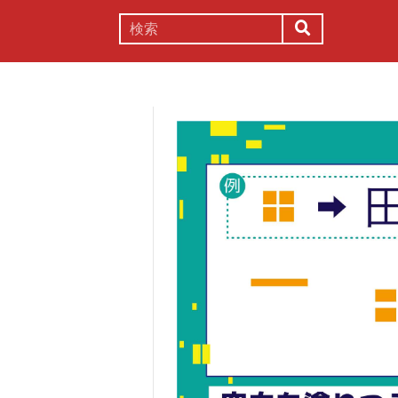
謎解き
コラム
常識
理系