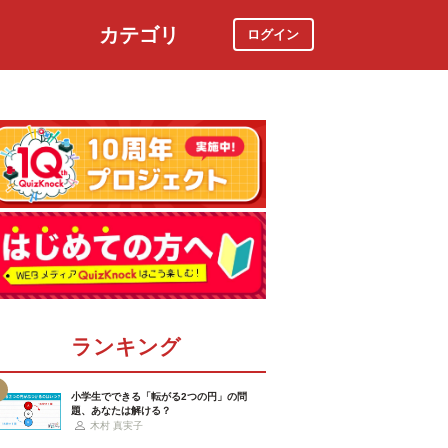
カテゴリ
ログイン
社会
スポーツ
時事ニュース
特集
ランキング
小学生でできる「転がる2つの円」の問
題、あなたは解ける？
木村 真実子