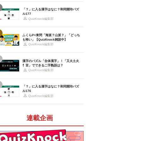
「？」に入る漢字はなに？和同開珎パズ
ル177
QuizKnock編集部
ふくらP×東問「海派？山派？」「どっち
も怖い」【QuizKnock雑談中】
QuizKnock編集部
漢字のパズル「合体漢字」！「又火土火
忄言」でできる二字熟語は？
QuizKnock編集部
「？」に入る漢字はなに？和同開珎パズ
ル176
QuizKnock編集部
連載企画