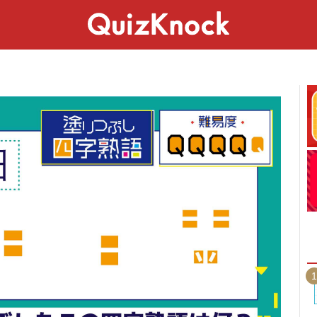
スペシャル
ライフ
ことば
カルチャー
1