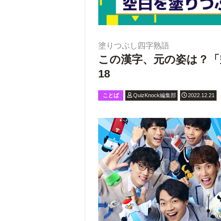
塗りつぶし四字熟語
この漢字、元の姿は？「
18
ことば
QuizKnock編集部
2022.12.21