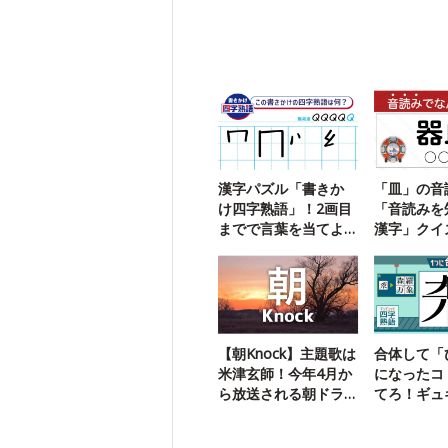
漢字パズル「書きか
「皿」の音
け四字熟語」！2画目
「音読みを
までで言葉を当てよ
漢字」クイ
う【111】
【朝Knock】主題歌は
合体して「
米津玄師！今年4月か
になったコ
ら放送される朝ドラ
てろ！ギュ
は？
四字熟語29