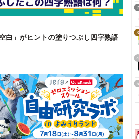
2
3
空白」がヒントの塗りつぶし四字熟語
4
5