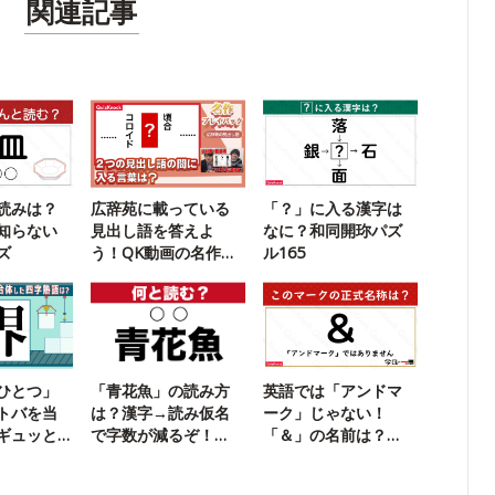
関連記事
読みは？
広辞苑に載っている
「？」に入る漢字は
知らない
見出し語を答えよ
なに？和同開珎パズ
ズ
う！QK動画の名作ク
ル165
イズに挑戦
ひとつ」
「青花魚」の読み方
英語では「アンドマ
トバを当
は？漢字→読み仮名
ーク」じゃない！
ギュッと
で字数が減るぞ！
「＆」の名前は？
【難読漢字】
【今日の一問】