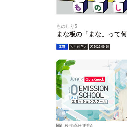
ものしり5
まな板の「まな」って何
常識
川副 啓太
2022.09.30
株式会社JERA
PR