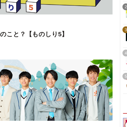
2
3
のこと？【ものしり5】
4
5