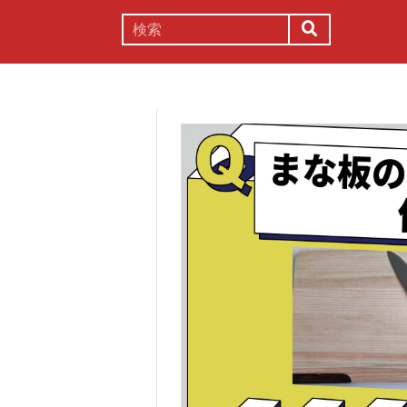
謎解き
コラム
常識
理系