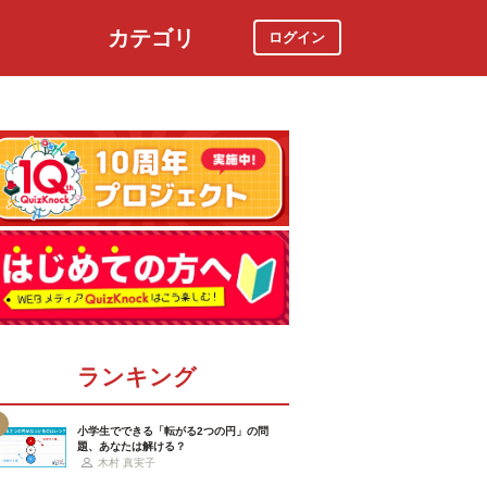
カテゴリ
ログイン
社会
スポーツ
時事ニュース
特集
ランキング
小学生でできる「転がる2つの円」の問
題、あなたは解ける？
木村 真実子