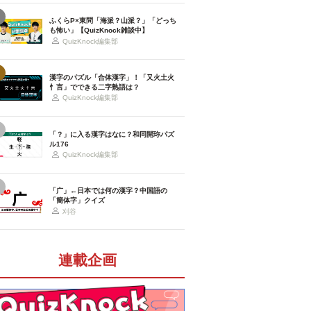
ふくらP×東問「海派？山派？」「どっち
も怖い」【QuizKnock雑談中】
QuizKnock編集部
漢字のパズル「合体漢字」！「又火土火
忄言」でできる二字熟語は？
QuizKnock編集部
「？」に入る漢字はなに？和同開珎パズ
ル176
QuizKnock編集部
「广」←日本では何の漢字？中国語の
「簡体字」クイズ
刈谷
連載企画