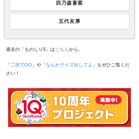
四乃森蒼紫
五代友厚
過去の「ものしり5」は
こちら
から。
「
二択でGO
」や「
なんかクイズ出してよ
」もぜひご覧くだ
さい！