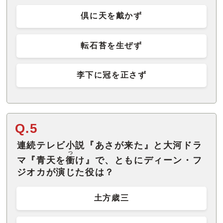
倶に天を戴かず
転石苔を生ぜず
李下に冠を正さず
Q.5
連続テレビ小説『あさが来た』と大河ドラ
つ
マ『青天を
衝
け』で、ともにディーン・フ
ジオカが演じた役は？
土方歳三