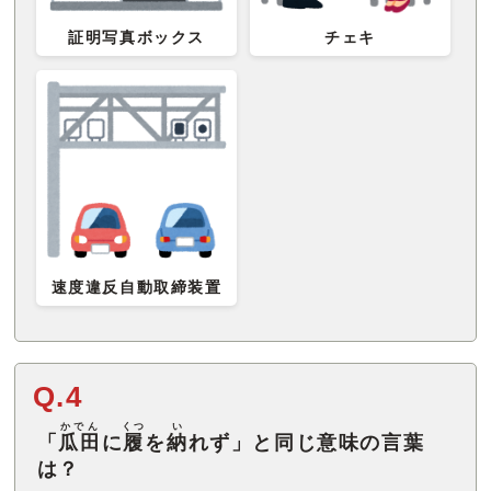
証明写真ボックス
チェキ
速度違反自動取締装置
Q.4
かでん
くつ
い
「
瓜田
に
履
を
納
れず」と同じ意味の言葉
は？