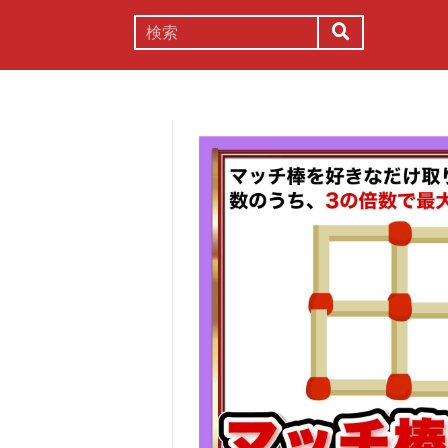
謎解き
コラム
常識
理系