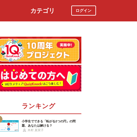
カテゴリ
ログイン
社会
スポーツ
時事ニュース
特集
ランキング
小学生でできる「転がる2つの円」の問
題、あなたは解ける？
木村 真実子