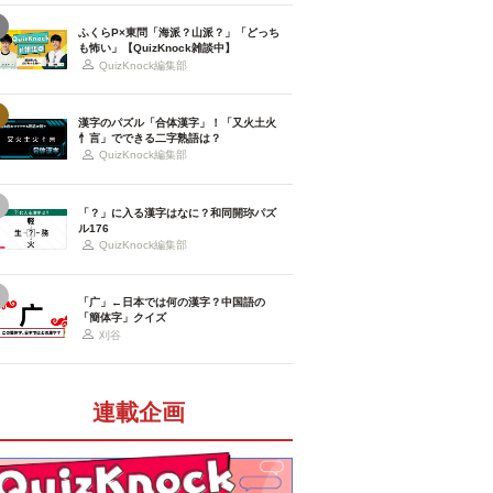
ふくらP×東問「海派？山派？」「どっち
も怖い」【QuizKnock雑談中】
QuizKnock編集部
漢字のパズル「合体漢字」！「又火土火
忄言」でできる二字熟語は？
QuizKnock編集部
「？」に入る漢字はなに？和同開珎パズ
ル176
QuizKnock編集部
「广」←日本では何の漢字？中国語の
「簡体字」クイズ
刈谷
連載企画