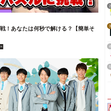
2
3
戦！あなたは何秒で解ける？【簡単そ
4
24
5