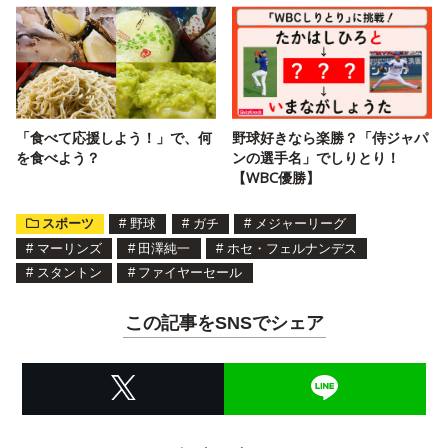
「食べて応援しよう！」で、何
野球好きなら楽勝？「侍ジャパ
を食べよう？
ンの選手名」でしりとり！
【WBC優勝】
スポーツ
#
野球
#
ガチ
#
メジャーリーグ
#
マーリンズ
#
田澤純一
#
ホセ・フェルナンデス
#
スタントン
#
ファイヤーセール
この記事をSNSでシェア