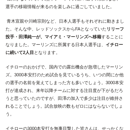
選手の移籍情報が来るのを楽しみに過ごしていました。
青木宣親や川崎宗則など、日本人選手もそれぞれに動きまし
た。そんな中、レッドソックスからFAとなっていた
リリーフ
投手・田澤純一が、マイアミ・マーリンズへ移籍
することに
なりました。マーリンズに所属する日本人選手は、
イチロー
に続いて2人目
となります。
イチローのおかげで、国内での露出機会が急増したマーリン
ズ。3000本安打のため試合を見ているうち、いつの間にか他
の選手の名前を覚えてしまった方も多いでしょう。3000本安
打が達成され、来年以降チームに対する注目度が下がるだろ
うと思っていたのですが、田澤の加入で多少は注目が維持さ
れることでしょう。試合放映の数もゼロにはならないでしょ
う。
イチローの3000本安打を無事目撃した皆さんは、せっかくな