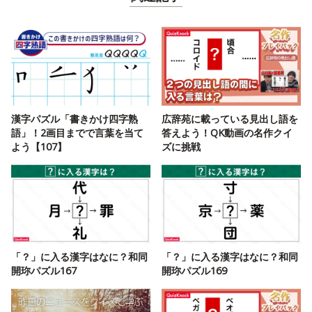
漢字パズル「書きかけ四字熟
広辞苑に載っている見出し語を
語」！2画目までで言葉を当て
答えよう！QK動画の名作クイ
よう【107】
ズに挑戦
「？」に入る漢字はなに？和同
「？」に入る漢字はなに？和同
開珎パズル167
開珎パズル169