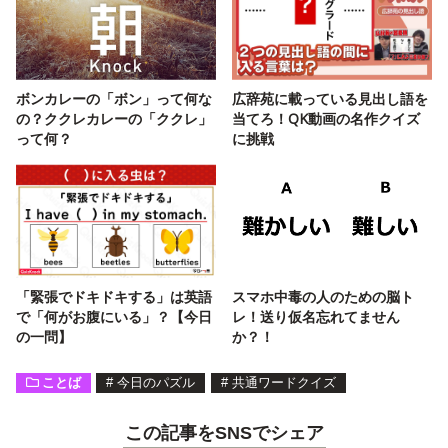
ボンカレーの「ボン」って何な
広辞苑に載っている見出し語を
の？ククレカレーの「ククレ」
当てろ！QK動画の名作クイズ
って何？
に挑戦
「緊張でドキドキする」は英語
スマホ中毒の人のための脳ト
で「何がお腹にいる」？【今日
レ！送り仮名忘れてません
の一問】
か？！
ことば
#
今日のパズル
#
共通ワードクイズ
この記事をSNSでシェア