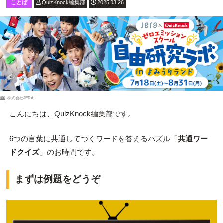
ことば
QuizKnock編集部
2025.03.26
PR
株式会社JERA
こんにちは、QuizKnock編集部です。
6つの言葉に共通してつくワードを答えるパズル「
共通ワー
ドクイズ
」のお時間です。
まずは例題をどうぞ