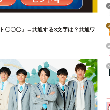
2
3
ト〇〇〇」←共通する3文字は？共通ワ
4
5