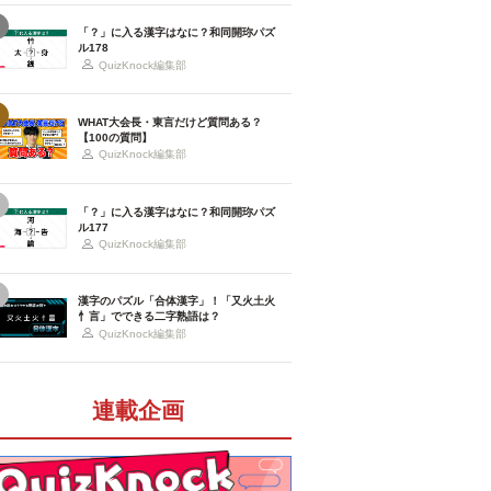
「？」に入る漢字はなに？和同開珎パズ
ル178
QuizKnock編集部
WHAT大会長・東言だけど質問ある？
【100の質問】
QuizKnock編集部
「？」に入る漢字はなに？和同開珎パズ
ル177
QuizKnock編集部
漢字のパズル「合体漢字」！「又火土火
忄言」でできる二字熟語は？
QuizKnock編集部
連載企画