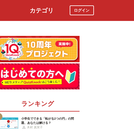
カテゴリ
ログイン
社会
スポーツ
時事ニュース
特集
ランキング
小学生でできる「転がる2つの円」の問
題、あなたは解ける？
木村 真実子