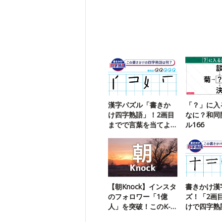
漢字パズル「書きか
「？」に入
け四字熟語」！2画目
なに？和同
までで言葉を当てよ
ル166
う【110】
【朝Knock】インスタ
書きかけ漢
のフォロワー「1億
ズ！「2画
人」を突破！このK-
けで四字熟
POPスターは？
ろ！【22】