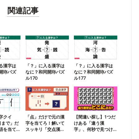
関連記事
る漢字は
「？」に入る漢字は
「？」に入る漢字は
開珎パズ
なに？和同開珎パズ
なに？和同開珎パズ
ル170
ル177
字クイ
「点」だけで元の漢
【間違い探し】1つだ
目まで」だ
字を当てろ！解いて
けある「違う漢
語を当て
スッキリ「交点漢
字」、何秒で見つけ
字」クイズ18
られる？