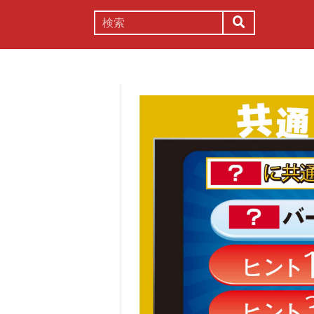
謎解き
コラム
常識
理系