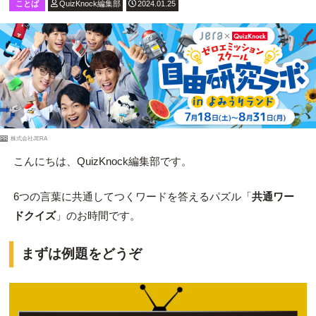
ことば
QuizKnock編集部
2024.01.25
PR
株式会社JERA
こんにちは、QuizKnock編集部です。
6つの言葉に共通してつくワードを答えるパズル「
共通ワー
ドクイズ
」のお時間です。
まずは例題をどうぞ