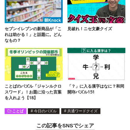
セブンイレブンの新商品が「こ
見破れ！ニセ文豪クイズ
れは助かる！」と話題に。どん
なもの？
ことばのパズル「ジャンルクロ
「？」に入る漢字はなに？和同
スワード」！お題に沿った言葉
開珎パズル151
を入れよう【18】
ことば
#
今日のパズル
#
共通ワードクイズ
この記事をSNSでシェア