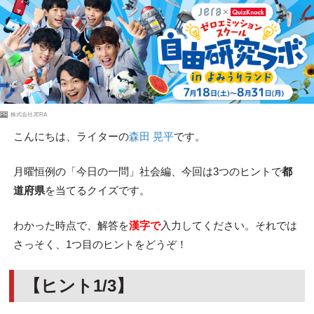
PR
株式会社JERA
こんにちは、ライターの
森田 晃平
です。
月曜恒例の「今日の一問」社会編、今回は3つのヒントで
都
道府県
を当てるクイズです。
わかった時点で、解答を
漢字で
入力してください。それでは
さっそく、1つ目のヒントをどうぞ！
【ヒント1/3】