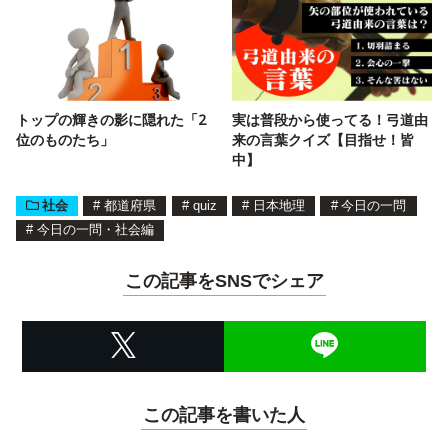
トップの輝きの影に隠れた「2
実は普段から使ってる！弓道由
位のものたち」
来の言葉クイズ【目指せ！皆
中】
社会
#
都道府県
#
quiz
#
日本地理
#
今日の一問
#
今日の一問・社会編
この記事をSNSでシェア
この記事を書いた人