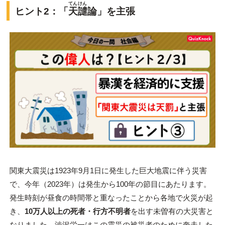
てんけん
ヒント2：「
天譴
論」を主張
関東大震災は1923年9月1日に発生した巨大地震に伴う災害
で、今年（2023年）は発生から100年の節目にあたります。
発生時刻が昼食の時間帯と重なったことから各地で火災が起
き、
10万人以上の死者・行方不明者
を出す未曽有の大災害と
なりました。渋沢栄一はこの震災の被災者のために奔走した