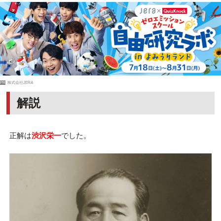
PR
株式会社JERA
解説
正解は
渋沢栄一
でした。