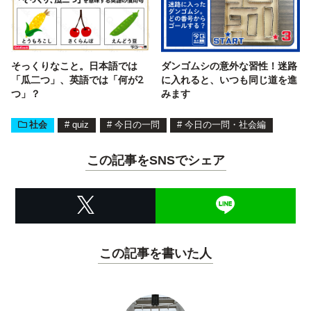
そっくりなこと。日本語では
ダンゴムシの意外な習性！迷路
「瓜二つ」、英語では「何が2
に入れると、いつも同じ道を進
つ」？
みます
社会
#
quiz
#
今日の一問
#
今日の一問・社会編
この記事をSNSでシェア
この記事を書いた人