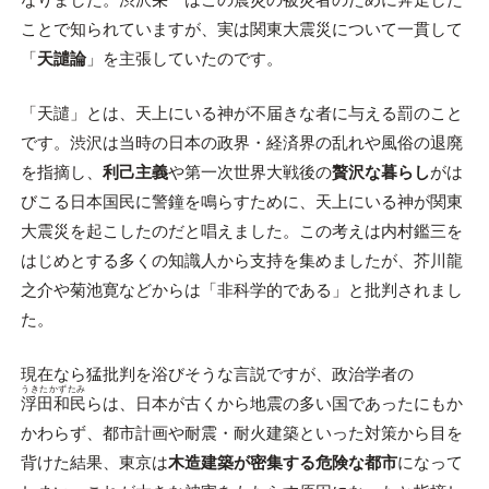
ことで知られていますが、実は関東大震災について一貫して
「
天譴論
」を主張していたのです。
「天譴」とは、天上にいる神が不届きな者に与える罰のこと
です。渋沢は当時の日本の政界・経済界の乱れや風俗の退廃
を指摘し、
利己主義
や第一次世界大戦後の
贅沢な暮らし
がは
びこる日本国民に警鐘を鳴らすために、天上にいる神が関東
大震災を起こしたのだと唱えました。この考えは内村鑑三を
はじめとする多くの知識人から支持を集めましたが、芥川龍
之介や菊池寛などからは「非科学的である」と批判されまし
た。
現在なら猛批判を浴びそうな言説ですが、政治学者の
うきたかずたみ
浮田和民
らは、日本が古くから地震の多い国であったにもか
かわらず、都市計画や耐震・耐火建築といった対策から目を
背けた結果、東京は
木造建築が密集する危険な都市
になって