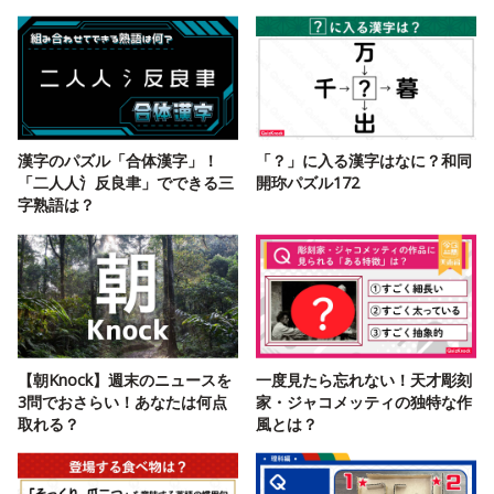
漢字のパズル「合体漢字」！
「？」に入る漢字はなに？和同
「二人人氵反良聿」でできる三
開珎パズル172
字熟語は？
【朝Knock】週末のニュースを
一度見たら忘れない！天才彫刻
3問でおさらい！あなたは何点
家・ジャコメッティの独特な作
取れる？
風とは？