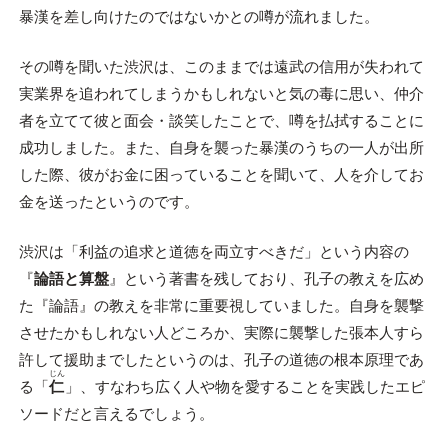
暴漢を差し向けたのではないかとの噂が流れました。
その噂を聞いた渋沢は、このままでは遠武の信用が失われて
実業界を追われてしまうかもしれないと気の毒に思い、仲介
者を立てて彼と面会・談笑したことで、噂を払拭することに
成功しました。また、自身を襲った暴漢のうちの一人が出所
した際、彼がお金に困っていることを聞いて、人を介してお
金を送ったというのです。
渋沢は「利益の追求と道徳を両立すべきだ」という内容の
『
論語と算盤
』という著書を残しており、孔子の教えを広め
た『論語』の教えを非常に重要視していました。自身を襲撃
させたかもしれない人どころか、実際に襲撃した張本人すら
許して援助までしたというのは、孔子の道徳の根本原理であ
じん
る「
仁
」、すなわち広く人や物を愛することを実践したエピ
ソードだと言えるでしょう。