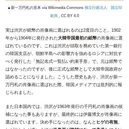
▲新一万円札の見本 via Wikimedia Commons
独立行政法人 国立印
刷局
, CC BY 4.0
実は渋沢が紙幣の肖像画に選ばれるのは2度目のこと。1902
年から1904年に発行された
大韓帝国最初の紙幣
の肖像画に選
ばれているのです。これは渋沢が頭取を務めていた第一銀行
の韓国支店が、朝鮮半島への影響力を強めるロシアに対抗す
べく発行した「無記名式一覧払い約束手形」で、元は紙幣で
はなかったのですが、後に正式な紙幣として大韓帝国政府が
認めることになりました。こうした歴史もあり、渋沢が新一
万円札の肖像画に選ばれた際、韓国メディアでは批判的に報
じられました。
また日本国内では、渋沢が1963年発行の千円札の肖像画の候
補になった事もありますが、最終的には伊藤博文が肖像画に
選ばれています。決め手になったのは、なんと
ヒゲの有無
。