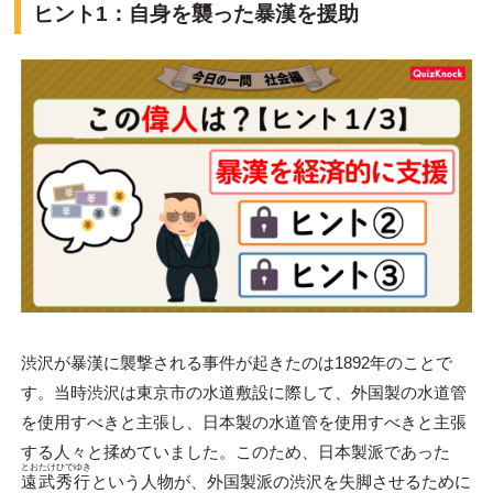
ヒント1：自身を襲った暴漢を援助
渋沢が暴漢に襲撃される事件が起きたのは1892年のことで
す。当時渋沢は東京市の水道敷設に際して、外国製の水道管
を使用すべきと主張し、日本製の水道管を使用すべきと主張
する人々と揉めていました。このため、日本製派であった
とおたけ
ひでゆき
遠武
秀行
という人物が、外国製派の渋沢を失脚させるために