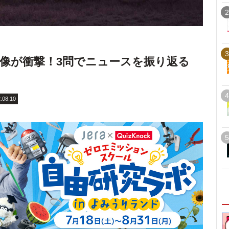
2
3
像が衝撃！3問でニュースを振り返る
4
.08.10
5