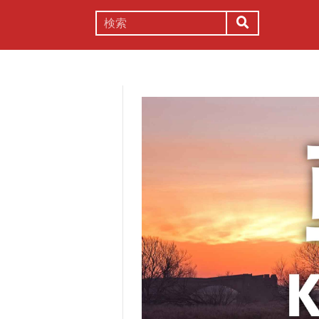
謎解き
コラム
常識
理系