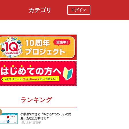
カテゴリ
ログイン
社会
スポーツ
時事ニュース
特集
ランキング
小学生でできる「転がる2つの円」の問
題、あなたは解ける？
木村 真実子