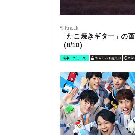
朝Knock
「たこ焼きギター」の画
（8/10）
時事・ニュース
QuizKnock編集部
2022