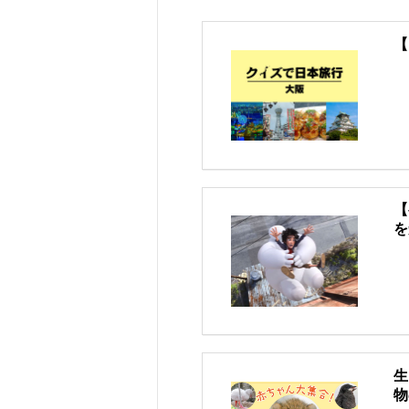
【
【
を
生
物