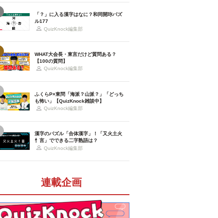
「？」に入る漢字はなに？和同開珎パズ
ル177
QuizKnock編集部
WHAT大会長・東言だけど質問ある？
【100の質問】
QuizKnock編集部
ふくらP×東問「海派？山派？」「どっち
も怖い」【QuizKnock雑談中】
QuizKnock編集部
漢字のパズル「合体漢字」！「又火土火
忄言」でできる二字熟語は？
QuizKnock編集部
連載企画