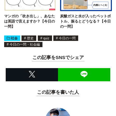
マンガの「吹き出し」、あなた
炭酸ガスと水が入ったペットボ
は英語で言えますか？【今日の
トル、振るとどうなる？【今日
一問】
の一問】
社会
#
歴史
#
quiz
#
今日の一問
#
今日の一問・社会編
この記事をSNSでシェア
この記事を書いた人