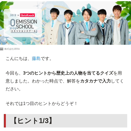
PR
株式会社JERA
こんにちは、
藤島
です。
今回も、
3つのヒントから歴史上の人物を当てるクイズ
を用
意しました。わかった時点で、解答を
カタカナで入力
してく
ださい。
それでは1つ目のヒントからどうぞ！
【ヒント1/3】