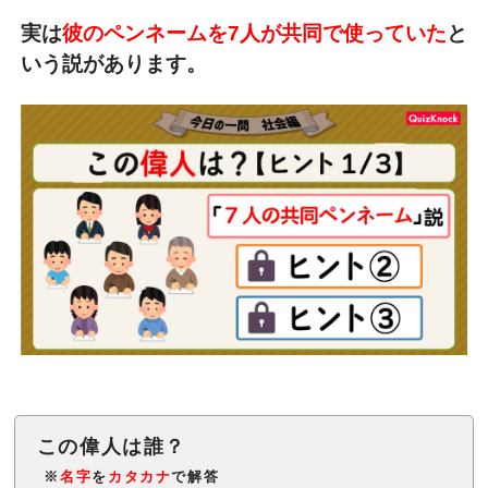
実は
彼のペンネームを7人が共同で使っていた
と
いう説があります。
※
名字
を
カタカナ
で解答