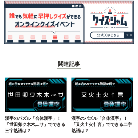
関連記事
漢字のパズル「合体漢字」！
漢字のパズル「合体漢字」！
「世田卯ク木木灬サ」でできる
「又火土火忄言」でできる二字
三字熟語は？
熟語は？