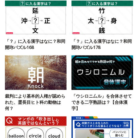
「？」に入る漢字はなに？和同
「？」に入る漢字はなに？和同
開珎パズル168
開珎パズル178
裁判により基本的人権が認めら
「ウシロニ厶ル」を合体させて
れた、霊長目ヒト科の動物は
できる二字熟語は？【合体漢
何？
字】