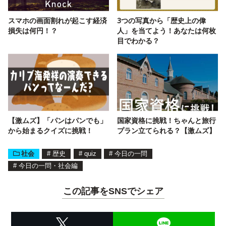
スマホの画面割れが起こす経済
3つの写真から「歴史上の偉
損失は何円！？
人」を当てよう！あなたは何枚
目でわかる？
【激ムズ】「パンはパンでも」
国家資格に挑戦！ちゃんと旅行
から始まるクイズに挑戦！
プラン立てられる？【激ムズ】
社会
#
歴史
#
quiz
#
今日の一問
#
今日の一問・社会編
この記事をSNSでシェア