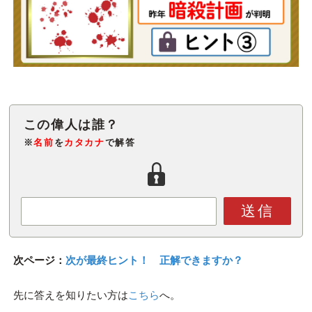
※
名前
を
カタカナ
で解答
送信
次ページ：
次が最終ヒント！ 正解できますか？
先に答えを知りたい方は
こちら
へ。