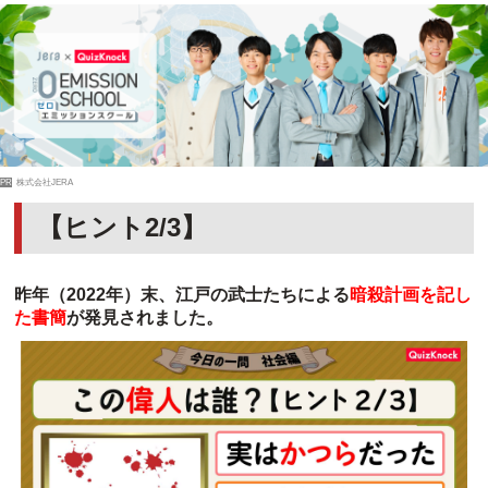
PR
株式会社JERA
【ヒント2/3】
昨年（2022年）末、江戸の武士たちによる
暗殺計画を記し
た書簡
が発見されました。