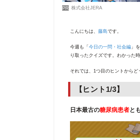
株式会社JERA
PR
こんにちは、
藤島
です。
今週も「
今日の一問・社会編
」
り取ったクイズです。わかった
それでは、1つ目のヒントからど
【ヒント1/3】
日本最古の
糖尿病患者
と