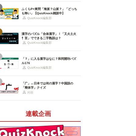
ふくらP×東問「海派？山派？」「どっち
も怖い」【QuizKnock雑談中】
QuizKnock編集部
漢字のパズル「合体漢字」！「又火土火
忄言」でできる二字熟語は？
QuizKnock編集部
「？」に入る漢字はなに？和同開珎パズ
ル176
QuizKnock編集部
「广」←日本では何の漢字？中国語の
「簡体字」クイズ
刈谷
連載企画