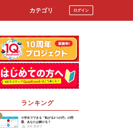
カテゴリ
ログイン
社会
スポーツ
時事ニュース
特集
ランキング
小学生でできる「転がる2つの円」の問
題、あなたは解ける？
木村 真実子