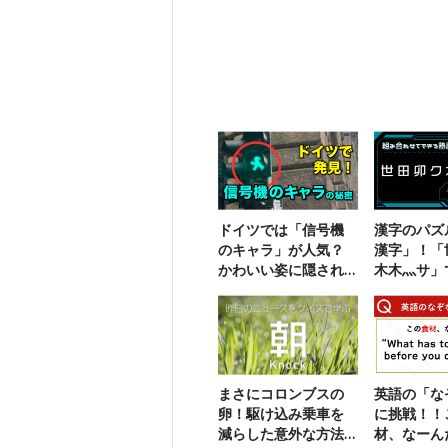
ドイツでは「信号機
漢字のパズ
のキャラ」が人気？
漢字」！「
かわいい姿に隠され
木木灬サ」
た悲しい歴史
三字熟語は
まさにコロンブスの
英語の「な
卵！駆け込み乗車を
に挑戦！！
減らした意外な方法
材、なーん