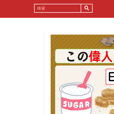
謎解き
コラム
常識
理系