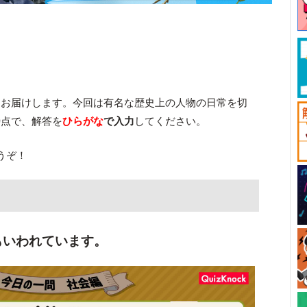
をお届けします。今回は有名な歴史上の人物の日常を切
時点で、解答を
ひらがな
で入力
してください。
うぞ！
もいわれています。