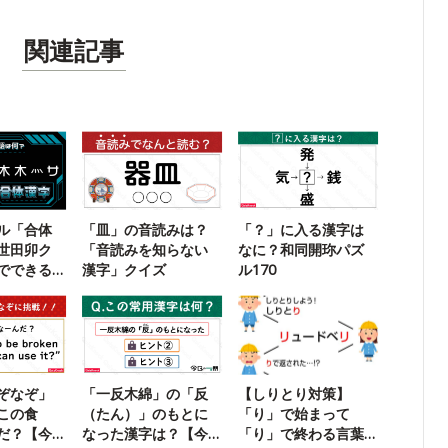
関連記事
ル「合体
「皿」の音読みは？
「？」に入る漢字は
世田卯ク
「音読みを知らない
なに？和同開珎パズ
でできる
漢字」クイズ
ル170
？
ぞなぞ」
「一反木綿」の「反
【しりとり対策】
この食
（たん）」のもとに
「り」で始まって
だ？【今
なった漢字は？【今
「り」で終わる言葉