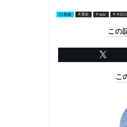
はどれ？
日の一問】
社会
#
歴史
#
quiz
#
今日
この
こ