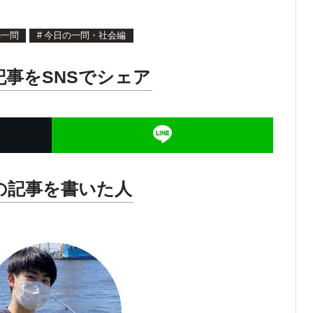
日の一問】
クイズ！
の一問
#
今日の一問・社会編
記事をSNSでシェア
の記事を書いた人