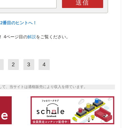
送信
2番目のヒントへ！
 4ページ目の
解説
をご覧ください。
2
3
4
トとして、当サイトは適格販売により収入を得ています。