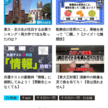
東大・京大生が注目する企業ラ
歌舞伎の世界のこと。果物を使
ンキング！両大学で1位を取っ
って「〇園」？【クイズ！七種
たのは？
競技】
共通テストの新教科「情報」に
【東大王対策】演奏中の映像を
挑戦してみよう！【受験生じゃ
見て曲を当てろ！【音は流れま
なくても】
せん】
社会
#
quiz
#
今日の一問
#
今日の一問・社会編