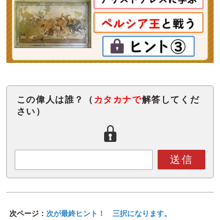
この偉人は誰？（
カタカナで
解答してくだ
さい）
送信
次ページ：
次が最終ヒント！ 三択になります。