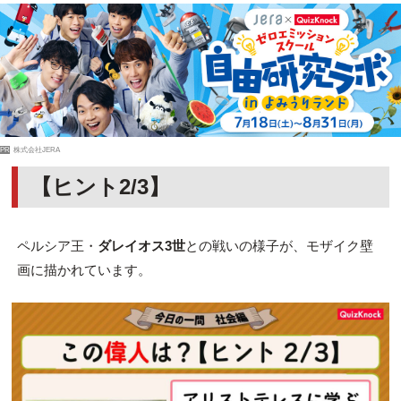
PR
株式会社JERA
【ヒント2/3】
ペルシア王・
ダレイオス3世
との戦いの様子が、モザイク壁
画に描かれています。