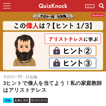
ログイン
今日の一問・社会編
3ヒントで偉人を当てよう！私の家庭教師
はアリストテレス
社会
﨑山 航志
2024.09.02