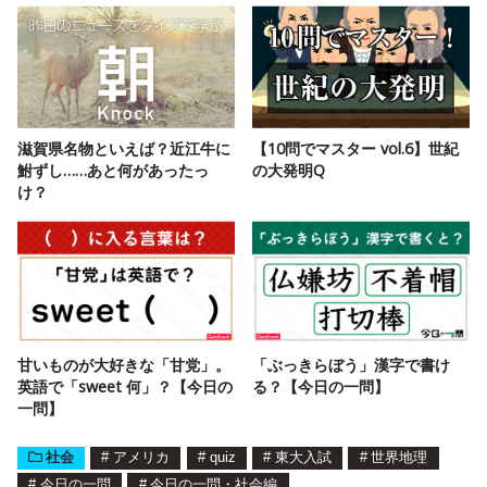
滋賀県名物といえば？近江牛に
【10問でマスター vol.6】世紀
鮒ずし……あと何があったっ
の大発明Q
け？
甘いものが大好きな「甘党」。
「ぶっきらぼう」漢字で書け
英語で「sweet 何」？【今日の
る？【今日の一問】
一問】
社会
#
アメリカ
#
quiz
#
東大入試
#
世界地理
#
今日の一問
#
今日の一問・社会編