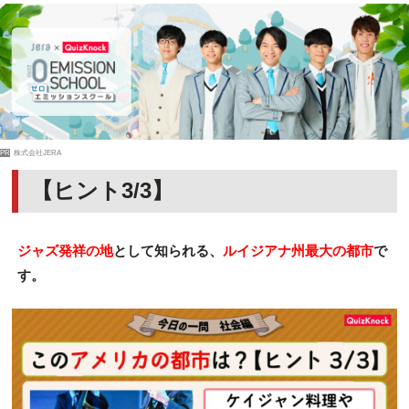
PR
株式会社JERA
【ヒント3/3】
ジャズ発祥の地
として知られる、
ルイジアナ州最大の都市
で
す。