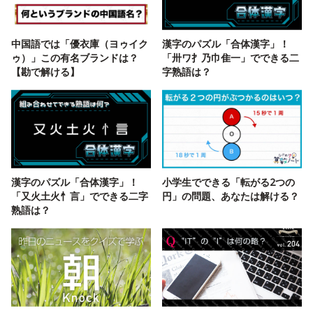
中国語では「優衣庫（ヨゥイク
漢字のパズル「合体漢字」！
ゥ）」この有名ブランドは？
「卅ワ扌乃巾隹一」でできる二
【勘で解ける】
字熟語は？
漢字のパズル「合体漢字」！
小学生でできる「転がる2つの
「又火土火忄言」でできる二字
円」の問題、あなたは解ける？
熟語は？