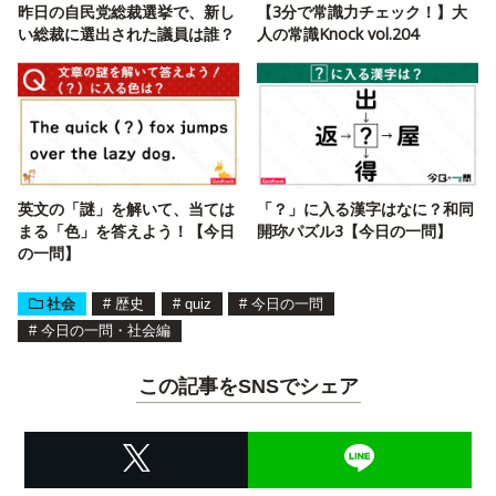
昨日の自民党総裁選挙で、新し
【3分で常識力チェック！】大
い総裁に選出された議員は誰？
人の常識Knock vol.204
英文の「謎」を解いて、当ては
「？」に入る漢字はなに？和同
まる「色」を答えよう！【今日
開珎パズル3【今日の一問】
の一問】
社会
#
歴史
#
quiz
#
今日の一問
#
今日の一問・社会編
この記事をSNSでシェア