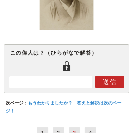
この偉人は？（ひらがなで解答）
送信
次ページ：
もうわかりましたか？ 答えと解説は次のペー
ジ！
1
2
3
4