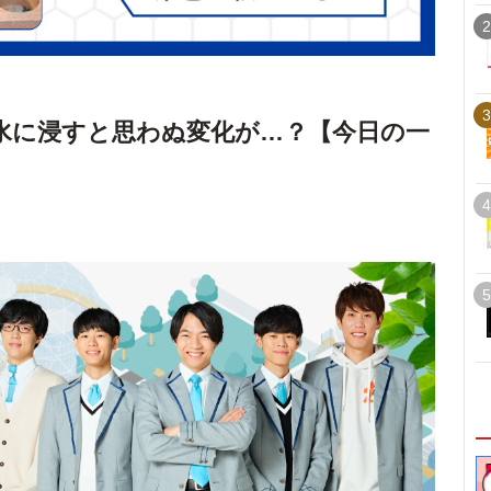
2
3
水に浸すと思わぬ変化が…？【今日の一
4
5