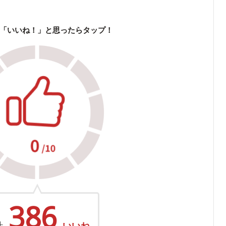
「いいね！」と思ったらタップ！
386
計
いいね