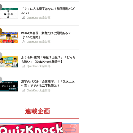
「？」に入る漢字はなに？和同開珎パズ
ル177
QuizKnock編集部
WHAT大会長・東言だけど質問ある？
【100の質問】
QuizKnock編集部
ふくらP×東問「海派？山派？」「どっち
も怖い」【QuizKnock雑談中】
QuizKnock編集部
漢字のパズル「合体漢字」！「又火土火
忄言」でできる二字熟語は？
QuizKnock編集部
連載企画