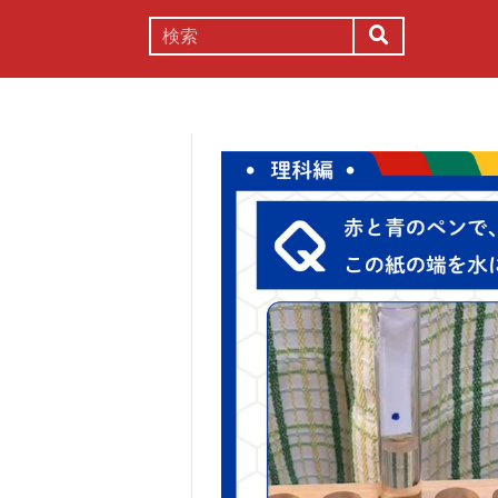
謎解き
コラム
常識
理系