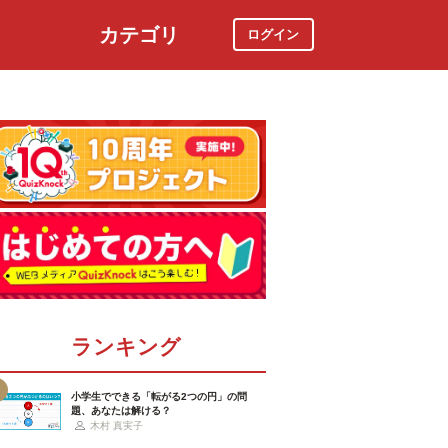
カテゴリ
ログイン
社会
スポーツ
時事ニュース
特集
ランキング
小学生でできる「転がる2つの円」の問
題、あなたは解ける？
木村 真実子