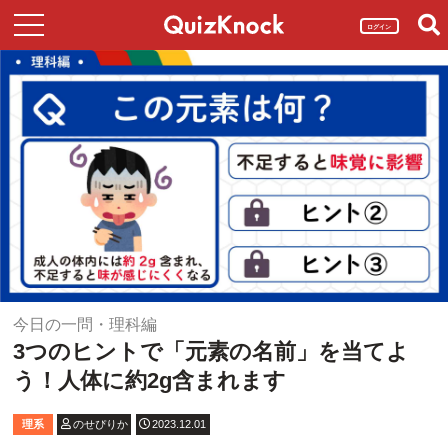
ログイン
今日の一問・理科編
3つのヒントで「元素の名前」を当てよ
う！人体に約2g含まれます
理系
のせぴりか
2023.12.01