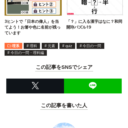
3ヒントで「日本の偉人」を当
「？」に入る漢字はなに？和同
てよう！お箸や色に名前が残っ
開珎パズル19
ています
理系
#
理科
#
元素
#
quiz
#
今日の一問
#
今日の一問・理科編
この記事をSNSでシェア
この記事を書いた人