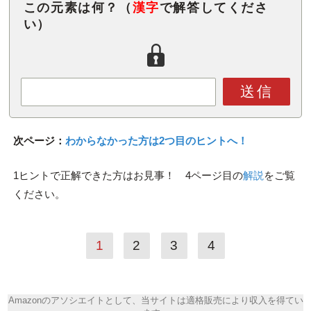
この元素は何？（
漢字
で解答してくださ
い）
送信
次ページ：
わからなかった方は2つ目のヒントへ！
1ヒントで正解できた方はお見事！ 4ページ目の
解説
をご覧
ください。
1
2
3
4
Amazonのアソシエイトとして、当サイトは適格販売により収入を得てい