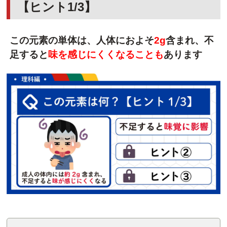
【ヒント1/3】
この元素の単体は、人体におよそ
2g
含まれ、不
足すると
味を感じにくくなることも
あります